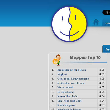
mo
to
Moppen top 10
1.
Ergste dag uit mijn leven
8.05
2.
Yoghurt
8.05
3.
Geel, rood, blauw mannetje
8.05
4.
Jantje observeert Emma
8.05
5.
Wat is politiek
8.05
6.
De skivakantie
8.05
7.
Krokodillen Jacht
8.04
8.
Van wie is deze GSM
8.04
9.
Snelle diagnose
8.03
10.
Knecht en de laarzen
8.03