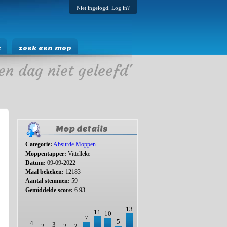
Niet ingelogd. Log in?
e
zoek een mop
en dag niet geleefd'
Mop details
Categorie:
Absurde Moppen
Moppentapper:
Vittelleke
Datum:
09-09-2022
Maal bekeken:
12183
Aantal stemmen:
59
Gemiddelde score:
6.93
13
11
10
7
5
4
3
2
2
2