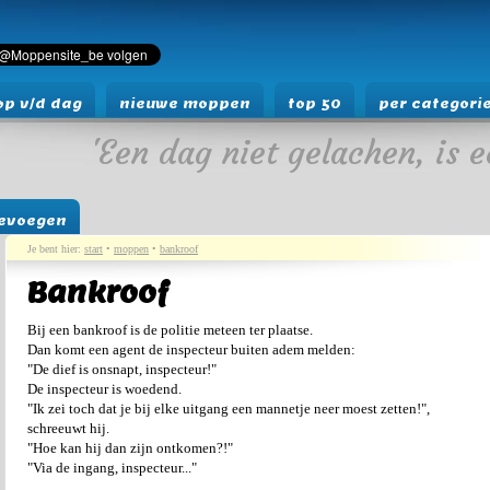
p v/d dag
nieuwe moppen
top 50
per categori
'Een dag niet gelachen, is e
evoegen
Je bent hier:
start
•
moppen
•
bankroof
Bankroof
Bij een bankroof is de politie meteen ter plaatse.
Dan komt een agent de inspecteur buiten adem melden:
"De dief is onsnapt, inspecteur!"
De inspecteur is woedend.
"Ik zei toch dat je bij elke uitgang een mannetje neer moest zetten!",
schreeuwt hij.
"Hoe kan hij dan zijn ontkomen?!"
"Via de ingang, inspecteur..."