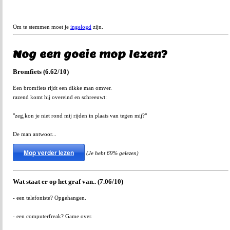
Om te stemmen moet je
ingelogd
zijn.
Nog een goeie mop lezen?
Bromfiets (6.62/10)
Een bromfiets rijdt een dikke man omver.
razend komt hij overeind en schreeuwt:
"zeg,kon je niet rond mij rijden in plaats van tegen mij?"
De man antwoor...
Mop verder lezen
(Je hebt 69% gelezen)
Wat staat er op het graf van.. (7.06/10)
- een telefoniste? Opgehangen.
- een computerfreak? Game over.