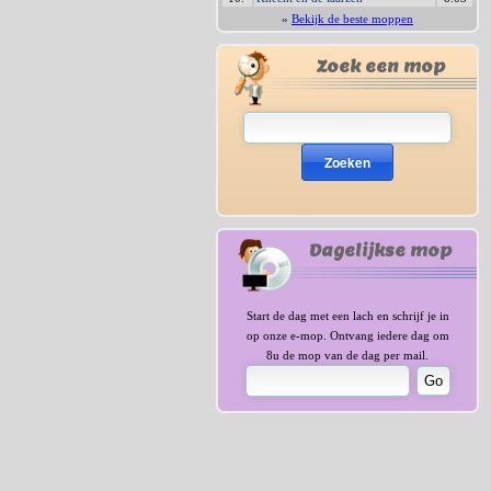
»
Bekijk de beste moppen
Zoek een mop
Zoeken
Dagelijkse mop
Start de dag met een lach en schrijf je in
op onze e-mop. Ontvang iedere dag om
8u de mop van de dag per mail.