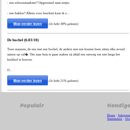
- een schoonmaakster? Opgeruimd staat netjes.
- een bakker? Alleen voor beschuit kom ik e...
Mop verder lezen
(Je hebt 38% gelezen)
De bochel (6.83/10)
Twee mannen, de ene met een bochel, de andere met een houten been zitten elke avond
samen op caf�. Om naar huis te gaan maken zij altijd een omweg om niet langs het
kerkhof te hoeven.
O...
Mop verder lezen
(Je hebt 21% gelezen)
Populair
Handige
Home
-
Inlogge
Statistieken
-
Ove