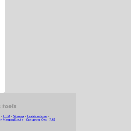
 tools
n
-
GSM
-
Sitemap
-
Laatste referers
-
r MoppenSite.be
-
Contacteer Ons
-
RSS