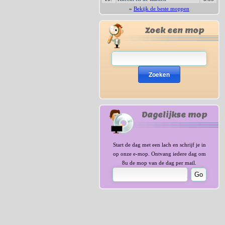
»
Bekijk de beste moppen
Zoek een mop
Zoeken
Dagelijkse mop
Start de dag met een lach en schrijf je in
op onze e-mop. Ontvang iedere dag om
8u de mop van de dag per mail.