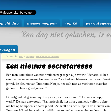
p v/d dag
nieuwe moppen
top 50
per categori
'Een dag niet gelachen, is e
evoegen
Je bent hier:
start
•
moppen
•
een nieuwe secretaresse
Een nieuwe secretaresse
Een man komt thuis van zijn werk en zegt tegen zijn vrouw: "Schatje, ik heb
een nieuwe secretaresse. En weet je wat? Ze had een blauw-witte bh aan! Weet
je wel, de kleuren van Turnhout. Nou ja, het stelt niet zo veel voor, maar het
gaf me toch een goed gevoel."
De volgende dag komt hij thuis, en zijn vrouw vraagt: "Hoe was het op je
werk?" De man antwoordt: "Fantastisch, ik liet mijn gummetje vallen, bukte
om het op te rappen, en weet je wat? Ze heeft ook een slipje in de kleuren van
Turnhout! Goed, het stelt natuurlijk niet zo veel voor maar het gaf me toch