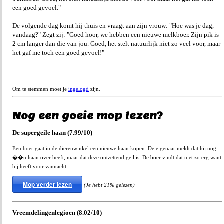
een goed gevoel."
De volgende dag komt hij thuis en vraagt aan zijn vrouw: "Hoe was je dag,
vandaag?" Zegt zij: "Goed hoor, we hebben een nieuwe melkboer. Zijn pik is
2 cm langer dan die van jou. Goed, het stelt natuurlijk niet zo veel voor, maar
het gaf me toch een goed gevoel!"
Om te stemmen moet je
ingelogd
zijn.
Nog een goeie mop lezen?
De supergeile haan (7.99/10)
Een boer gaat in de dierenwinkel een nieuwe haan kopen. De eigenaar meldt dat hij nog
��n haan over heeft, maar dat deze ontzettend geil is. De boer vindt dat niet zo erg want
hij heeft voor vannacht ...
Mop verder lezen
(Je hebt 21% gelezen)
Vreemdelingenlegioen (8.02/10)