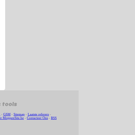
 tools
n
-
GSM
-
Sitemap
-
Laatste referers
-
r MoppenSite.be
-
Contacteer Ons
-
RSS