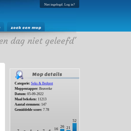
Niet ingelogd. Log in?
e
zoek een mop
en dag niet geleefd'
Mop details
Categorie:
Seks & Bedpret
Moppentapper:
Beaverke
Datum:
05-09-2022
Maal bekeken:
11213
Aantal stemmen:
147
Gemiddelde score:
7.78
52
26
21
16
7
7
6