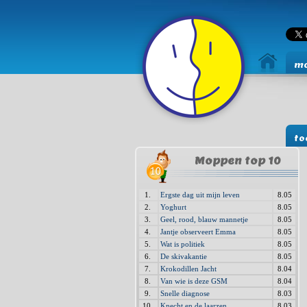
mo
to
Moppen top 10
1.
Ergste dag uit mijn leven
8.05
2.
Yoghurt
8.05
3.
Geel, rood, blauw mannetje
8.05
4.
Jantje observeert Emma
8.05
5.
Wat is politiek
8.05
6.
De skivakantie
8.05
7.
Krokodillen Jacht
8.04
8.
Van wie is deze GSM
8.04
9.
Snelle diagnose
8.03
10.
Knecht en de laarzen
8.03