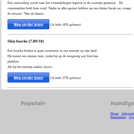
Een nieuweling wordt naar het vreemdelingen legioen in de woestijn gestuurd... De
commandant leidt hem rond. Nadat ze alles gezien hebben op een kleine barak na, vraagt
de nieuwe: "Wat zit daarin...
Mop verder lezen
(Je hebt 18% gelezen)
Slim boerke (7.89/10)
Een boerke besluit te gaan zwemmen in een meertje op zijn land.
Hij neemt een emmer mee, zodat hij op de terugweg wat fruit kan
plukken.
Als hij het meertje nadert, hoort...
Mop verder lezen
(Je hebt 27% gelezen)
Populair
Handige
Home
-
Inlogge
Statistieken
-
Ove