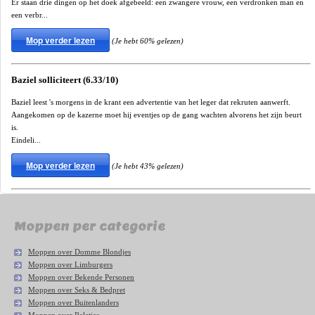
Er staan drie dingen op het doek afgebeeld: een zwangere vrouw, een verdronken man en
een verbr...
Mop verder lezen
(Je hebt 60% gelezen)
Baziel solliciteert (6.33/10)
Baziel leest 's morgens in de krant een advertentie van het leger dat rekruten aanwerft.
Aangekomen op de kazerne moet hij eventjes op de gang wachten alvorens het zijn beurt
is.
Eindeli...
Mop verder lezen
(Je hebt 43% gelezen)
Moppen per categorie
Moppen over Domme Blondjes
Moppen over Limburgers
Moppen over Bekende Personen
Moppen over Seks & Bedpret
Moppen over Buitenlanders