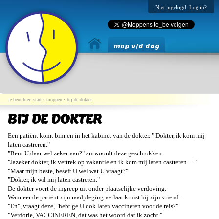
Niet ingelogd. Log in?
mop v/d dag
Je bent hier:
start
•
moppen
•
bij de dokter
BIJ DE DOKTER
Een patiënt komt binnen in het kabinet van de dokter. " Dokter, ik kom mij
laten castreren."
"Bent U daar wel zeker van?" antwoordt deze geschrokken.
"Jazeker dokter, ik vertrek op vakantie en ik kom mij laten castreren....."
"Maar mijn beste, beseft U wel wat U vraagt?"
"Dokter, ik wil mij laten castreren."
De dokter voert de ingreep uit onder plaatselijke verdoving.
Wanneer de patiënt zijn raadpleging verlaat kruist hij zijn vriend.
"En", vraagt deze, "hebt ge U ook laten vaccineren voor de reis?"
"Verdorie, VACCINEREN, dat was het woord dat ik zocht."