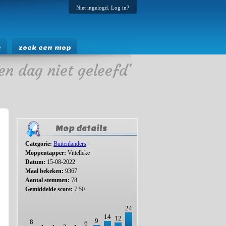
Niet ingelogd. Log in?
e
zoek een mop
en dag niet geleefd'
Mop details
Categorie:
Buitenlanders
Moppentapper:
Vittelleke
Datum:
15-08-2022
Maal bekeken:
9367
Aantal stemmen:
78
Gemiddelde score:
7.50
24
14
12
9
8
6