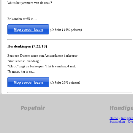
Wat is het jammere van de zaak?
Er konden er 65 in....
Mop verder lezen
(Je hebt 144% gelezen)
Herdenkingen (7.22/10)
Zegt een Duitser tegen een Amsterdamse barkeeper:
"Wat is het stil vandaag."
"Klopt," zegt de barkeeper. "Het is vandaag 4 mei.
"Ja maar, het is zo...
Mop verder lezen
(Je hebt 29% gelezen)
Populair
Handige
Home
-
Inlogge
Statistieken
-
Ove