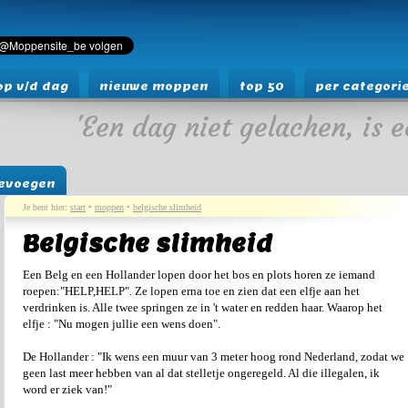
p v/d dag
nieuwe moppen
top 50
per categori
'Een dag niet gelachen, is e
evoegen
Je bent hier:
start
•
moppen
•
belgische slimheid
Belgische slimheid
Een Belg en een Hollander lopen door het bos en plots horen ze iemand
roepen:"HELP,HELP". Ze lopen erna toe en zien dat een elfje aan het
verdrinken is. Alle twee springen ze in 't water en redden haar. Waarop het
elfje : "Nu mogen jullie een wens doen".
De Hollander : "Ik wens een muur van 3 meter hoog rond Nederland, zodat we
geen last meer hebben van al dat stelletje ongeregeld. Al die illegalen, ik
word er ziek van!"