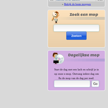
»
Bekijk de beste moppen
Zoek een mop
Zoeken
Dagelijkse mop
Start de dag met een lach en schrijf je in
op onze e-mop. Ontvang iedere dag om
8u de mop van de dag per mail.