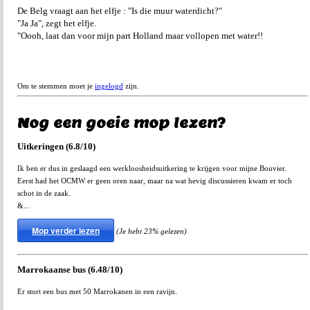
De Belg vraagt aan het elfje : "Is die muur waterdicht?"
"Ja Ja", zegt het elfje.
"Oooh, laat dan voor mijn part Holland maar vollopen met water!!
Om te stemmen moet je
ingelogd
zijn.
Nog een goeie mop lezen?
Uitkeringen (6.8/10)
Ik ben er dus in geslaagd een werkloosheidsuitkering te krijgen voor mijne Bouvier.
Eerst had het OCMW er geen oren naar, maar na wat hevig discussieren kwam er toch
schot in de zaak.
&...
Mop verder lezen
(Je hebt 23% gelezen)
Marrokaanse bus (6.48/10)
Er stort een bus met 50 Marrokanen in een ravijn.