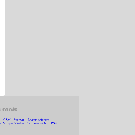
 tools
n
-
GSM
-
Sitemap
-
Laatste referers
-
r MoppenSite.be
-
Contacteer Ons
-
RSS