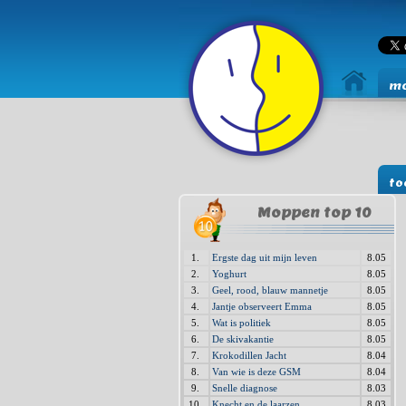
mo
to
Moppen top 10
1.
Ergste dag uit mijn leven
8.05
2.
Yoghurt
8.05
3.
Geel, rood, blauw mannetje
8.05
4.
Jantje observeert Emma
8.05
5.
Wat is politiek
8.05
6.
De skivakantie
8.05
7.
Krokodillen Jacht
8.04
8.
Van wie is deze GSM
8.04
9.
Snelle diagnose
8.03
10.
Knecht en de laarzen
8.03