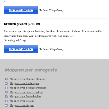
<...
Mop verder lezen
(Je hebt 26% gelezen)
Dronken geweest (7.43/10)
Een man zit op cafe op een barkruk, dronken als een echte clochard. Zijn vriend wilde
echter naar huis gaan. Zegt de dronkaard: "Joh, nog eentje....."
"Alle tis goed," zegt ...
Mop verder lezen
(Je hebt 17% gelezen)
Moppen per categorie
Moppen over Domme Blondjes
Moppen over Limburgers
Moppen over Bekende Personen
Moppen over Seks & Bedpret
Moppen over Buitenlanders
Moppen over Relaties
Moppen over Belgen