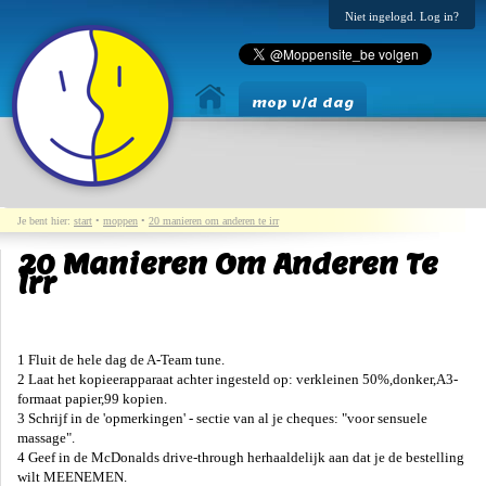
Niet ingelogd. Log in?
mop v/d dag
Je bent hier:
start
•
moppen
•
20 manieren om anderen te irr
20 Manieren Om Anderen Te
Irr
1 Fluit de hele dag de A-Team tune.
2 Laat het kopieerapparaat achter ingesteld op: verkleinen 50%,donker,A3-
formaat papier,99 kopien.
3 Schrijf in de 'opmerkingen' - sectie van al je cheques: "voor sensuele
massage".
4 Geef in de McDonalds drive-through herhaaldelijk aan dat je de bestelling
wilt MEENEMEN.