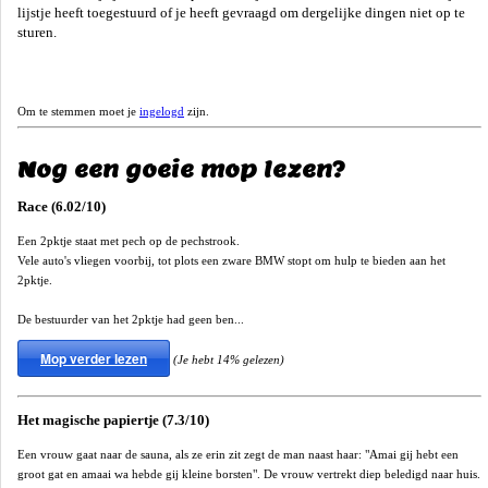
lijstje heeft toegestuurd of je heeft gevraagd om dergelijke dingen niet op te
sturen.
Om te stemmen moet je
ingelogd
zijn.
Nog een goeie mop lezen?
Race (6.02/10)
Een 2pktje staat met pech op de pechstrook.
Vele auto's vliegen voorbij, tot plots een zware BMW stopt om hulp te bieden aan het
2pktje.
De bestuurder van het 2pktje had geen ben...
Mop verder lezen
(Je hebt 14% gelezen)
Het magische papiertje (7.3/10)
Een vrouw gaat naar de sauna, als ze erin zit zegt de man naast haar: "Amai gij hebt een
groot gat en amaai wa hebde gij kleine borsten". De vrouw vertrekt diep beledigd naar huis.