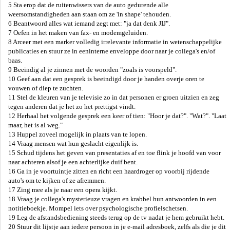
5 Sta erop dat de ruitenwissers van de auto gedurende alle
weersomstandigheden aan staan om ze 'in shape' tehouden.
6 Beantwoord alles wat iemand zegt met: "ja dat denk JIJ".
7 Oefen in het maken van fax- en modemgeluiden.
8 Arceer met een marker volledig irrelevante informatie in wetenschappelijke
publicaties en stuur ze in eeninterne enveloppe door naar je collega's en/of
baas.
9 Beeindig al je zinnen met de woorden "zoals is voorspeld".
10 Geef aan dat een gesprek is beeindigd door je handen overje oren te
vouwen of diep te zuchten.
11 Stel de kleuren van je televisie zo in dat personen er groen uitzien en zeg
tegen anderen dat je het zo het prettigst vindt.
12 Herhaal het volgende gesprek een keer of tien: "Hoor je dat?". "Wat?". "Laat
maar, het is al weg."
13 Huppel zoveel mogelijk in plaats van te lopen.
14 Vraag mensen wat hun geslacht eigenlijk is.
15 Schud tijdens het geven van presentaties af en toe flink je hoofd van voor
naar achteren alsof je een achterlijke duif bent.
16 Ga in je voortuintje zitten en richt een haardroger op voorbij rijdende
auto's om te kijken of ze afremmen.
17 Zing mee als je naar een opera kijkt.
18 Vraag je collega's mysterieuze vragen en krabbel hun antwoorden in een
notitieboekje. Mompel iets over psychologische profielschetsen.
19 Leg de afstandsbediening steeds terug op de tv nadat je hem gebruikt hebt.
20 Stuur dit lijstje aan iedere persoon in je e-mail adresboek, zelfs als die je dit