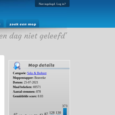
Niet ingelogd. Log in?
e
zoek een mop
en dag niet geleefd'
Mop details
Categorie:
Seks & Bedpret
Moppentapper:
Beaverke
Datum:
25-07-2021
Maal bekeken:
69571
Aantal stemmen:
878
Gemiddelde score:
8.03
373
128
130
87
67
42