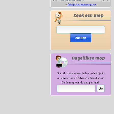
»
Bekijk de beste moppen
Zoek een mop
Zoeken
Dagelijkse mop
Start de dag met een lach en schrijf je in
op onze e-mop. Ontvang iedere dag om
8u de mop van de dag per mail.