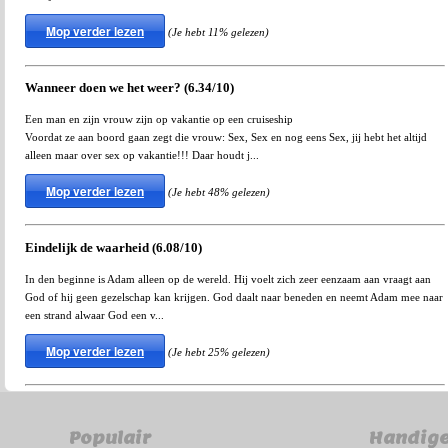
Mop verder lezen
(Je hebt 11% gelezen)
Wanneer doen we het weer? (6.34/10)
Een man en zijn vrouw zijn op vakantie op een cruiseship
Voordat ze aan boord gaan zegt die vrouw: Sex, Sex en nog eens Sex, jij hebt het altijd
alleen maar over sex op vakantie!!! Daar houdt j...
Mop verder lezen
(Je hebt 48% gelezen)
Eindelijk de waarheid (6.08/10)
In den beginne is Adam alleen op de wereld. Hij voelt zich zeer eenzaam aan vraagt aan
God of hij geen gezelschap kan krijgen. God daalt naar beneden en neemt Adam mee naar
een strand alwaar God een v...
Mop verder lezen
(Je hebt 25% gelezen)
Populair
Handige