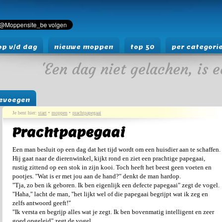
p v/d dag
nieuwe moppen
top 50
per categori
'Een dag niet gelachen, is e
evoegen
Je bent hier:
start
•
moppen
•
prachtpapegaai
Prachtpapegaai
Een man besluit op een dag dat het tijd wordt om een huisdier aan te schaffen.
Hij gaat naar de dierenwinkel, kijkt rond en ziet een prachtige papegaai,
rustig zittend op een stok in zijn kooi. Toch heeft het beest geen voeten en
pootjes. "Wat is er met jou aan de hand?" denkt de man hardop.
"Tja, zo ben ik geboren. Ik ben eigenlijk een defecte papegaai" zegt de vogel.
"Haha," lacht de man, "het lijkt wel of die papegaai begrijpt wat ik zeg en
zelfs antwoord geeft!"
"Ik versta en begrijp alles wat je zegt. Ik ben bovenmatig intelligent en zeer
goed opgeleid" zegt de vogel.