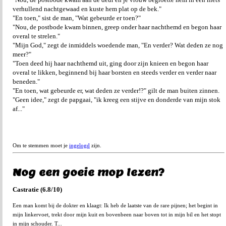
verhullend nachtgewaad en kuste hem plat op de bek."
"En toen," sist de man, "Wat gebeurde er toen?"
"Nou, de postbode kwam binnen, greep onder haar nachthemd en begon haar
overal te strelen."
"Mijn God," zegt de inmiddels woedende man, "En verder? Wat deden ze nog
meer?"
"Toen deed hij haar nachthemd uit, ging door zijn knieen en begon haar
overal te likken, beginnend bij haar borsten en steeds verder en verder naar
beneden."
"En toen, wat gebeurde er, wat deden ze verder!?" gilt de man buiten zinnen.
"Geen idee," zegt de papgaai, "ik kreeg een stijve en donderde van mijn stok
af..."
Om te stemmen moet je
ingelogd
zijn.
Nog een goeie mop lezen?
Castratie (6.8/10)
Een man komt bij de dokter en klaagt: Ik heb de laatste van de rare pijnen; het begint in
mijn linkervoet, trekt door mijn kuit en bovenbeen naar boven tot in mijn bil en het stopt
in mijn schouder. T...