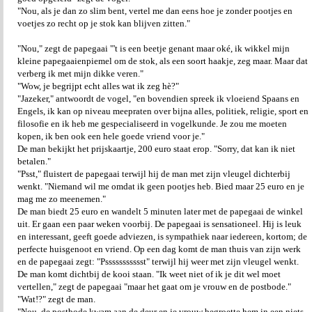
"Nou, als je dan zo slim bent, vertel me dan eens hoe je zonder pootjes en
voetjes zo recht op je stok kan blijven zitten."
"Nou," zegt de papegaai "'t is een beetje genant maar oké, ik wikkel mijn
kleine papegaaienpiemel om de stok, als een soort haakje, zeg maar. Maar dat
verberg ik met mijn dikke veren."
"Wow, je begrijpt echt alles wat ik zeg hè?"
"Jazeker," antwoordt de vogel, "en bovendien spreek ik vloeiend Spaans en
Engels, ik kan op niveau meepraten over bijna alles, politiek, religie, sport en
filosofie en ik heb me gespecialiseerd in vogelkunde. Je zou me moeten
kopen, ik ben ook een hele goede vriend voor je."
De man bekijkt het prijskaartje, 200 euro staat erop. "Sorry, dat kan ik niet
betalen."
"Psst," fluistert de papegaai terwijl hij de man met zijn vleugel dichterbij
wenkt. "Niemand wil me omdat ik geen pootjes heb. Bied maar 25 euro en je
mag me zo meenemen."
De man biedt 25 euro en wandelt 5 minuten later met de papegaai de winkel
uit. Er gaan een paar weken voorbij. De papegaai is sensationeel. Hij is leuk
en interessant, geeft goede adviezen, is sympathiek naar iedereen, kortom; de
perfecte huisgenoot en vriend. Op een dag komt de man thuis van zijn werk
en de papegaai zegt: "Pssssssssssst" terwijl hij weer met zijn vleugel wenkt.
De man komt dichtbij de kooi staan. "Ik weet niet of ik je dit wel moet
vertellen," zegt de papegaai "maar het gaat om je vrouw en de postbode."
"Wat!?" zegt de man.
"Nou, de postbode kwam aan de deur en je vrouw begroette hem in een niets