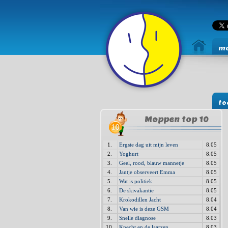
mo
to
Moppen top 10
1.
Ergste dag uit mijn leven
8.05
2.
Yoghurt
8.05
3.
Geel, rood, blauw mannetje
8.05
4.
Jantje observeert Emma
8.05
5.
Wat is politiek
8.05
6.
De skivakantie
8.05
7.
Krokodillen Jacht
8.04
8.
Van wie is deze GSM
8.04
9.
Snelle diagnose
8.03
10.
Knecht en de laarzen
8.03