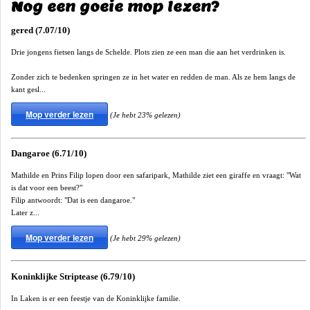
Nog een goeie mop lezen?
gered (7.07/10)
Drie jongens fietsen langs de Schelde. Plots zien ze een man die aan het verdrinken is.
Zonder zich te bedenken springen ze in het water en redden de man. Als ze hem langs de
kant gesl...
Mop verder lezen
(Je hebt 23% gelezen)
Dangaroe (6.71/10)
Mathilde en Prins Filip lopen door een safaripark, Mathilde ziet een giraffe en vraagt: "Wat
is dat voor een beest?"
Filip antwoordt: "Dat is een dangaroe."
Later z...
Mop verder lezen
(Je hebt 29% gelezen)
Koninklijke Striptease (6.79/10)
In Laken is er een feestje van de Koninklijke familie.