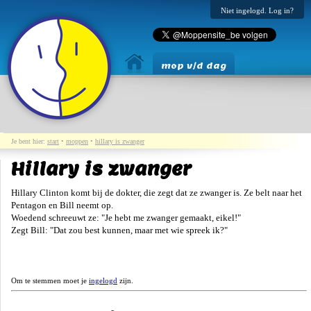
Niet ingelogd. Log in?
mop v/d dag
Je bent hier:
start
•
moppen
•
hillary is zwanger
Hillary is zwanger
Hillary Clinton komt bij de dokter, die zegt dat ze zwanger is. Ze belt naar het
Pentagon en Bill neemt op.
Woedend schreeuwt ze: "Je hebt me zwanger gemaakt, eikel!"
Zegt Bill: "Dat zou best kunnen, maar met wie spreek ik?"
Om te stemmen moet je
ingelogd
zijn.