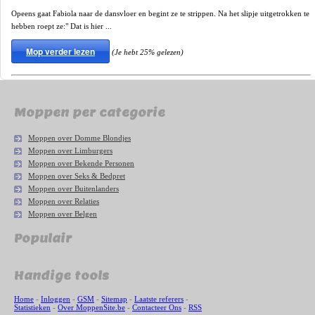
Opeens gaat Fabiola naar de dansvloer en begint ze te strippen. Na het slipje uitgetrokken te
hebben roept ze:" Dat is hier ...
Mop verder lezen
(Je hebt 25% gelezen)
Moppen per categorie
Moppen over Domme Blondjes
Moppen over Limburgers
Moppen over Bekende Personen
Moppen over Seks & Bedpret
Moppen over Buitenlanders
Moppen over Relaties
Moppen over Belgen
Populair
Handige tools
Home
-
Inloggen
-
GSM
-
Sitemap
-
Laatste referers
-
Statistieken
-
Over MoppenSite.be
-
Contacteer Ons
-
RSS