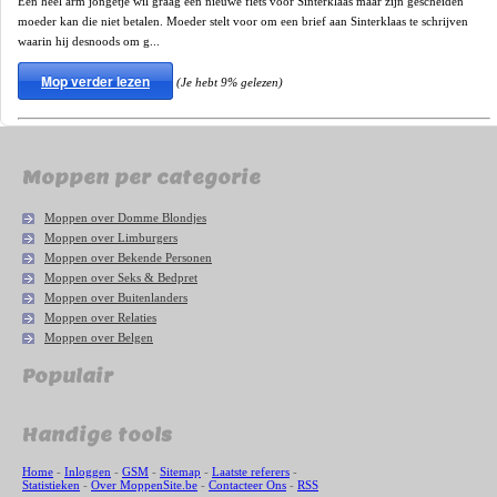
Een heel arm jongetje wil graag een nieuwe fiets voor Sinterklaas maar zijn gescheiden
moeder kan die niet betalen. Moeder stelt voor om een brief aan Sinterklaas te schrijven
waarin hij desnoods om g...
Mop verder lezen
(Je hebt 9% gelezen)
Moppen per categorie
Moppen over Domme Blondjes
Moppen over Limburgers
Moppen over Bekende Personen
Moppen over Seks & Bedpret
Moppen over Buitenlanders
Moppen over Relaties
Moppen over Belgen
Populair
Handige tools
Home
-
Inloggen
-
GSM
-
Sitemap
-
Laatste referers
-
Statistieken
-
Over MoppenSite.be
-
Contacteer Ons
-
RSS