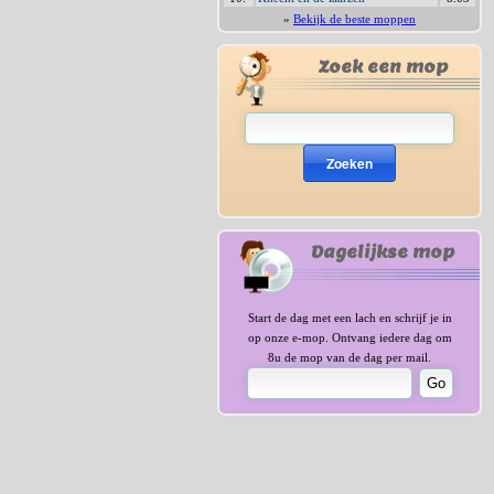
»
Bekijk de beste moppen
Zoek een mop
Zoeken
Dagelijkse mop
Start de dag met een lach en schrijf je in
op onze e-mop. Ontvang iedere dag om
8u de mop van de dag per mail.