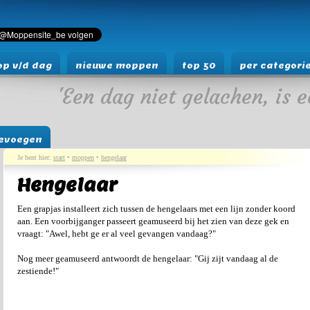
p v/d dag
nieuwe moppen
top 50
per categori
'Een dag niet gelachen, is e
evoegen
Je bent hier:
start
•
moppen
•
hengelaar
Hengelaar
Een grapjas installeert zich tussen de hengelaars met een lijn zonder koord
aan. Een voorbijganger passeert geamuseerd bij het zien van deze gek en
vraagt: "Awel, hebt ge er al veel gevangen vandaag?"
Nog meer geamuseerd antwoordt de hengelaar: "Gij zijt vandaag al de
zestiende!"