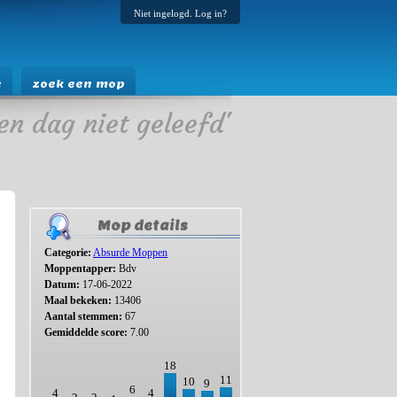
Niet ingelogd. Log in?
e
zoek een mop
en dag niet geleefd'
Mop details
Categorie:
Absurde Moppen
Moppentapper:
Bdv
Datum:
17-06-2022
Maal bekeken:
13406
Aantal stemmen:
67
Gemiddelde score:
7.00
18
11
10
9
6
4
4