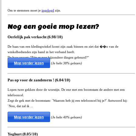
Om te stemmen moet je
ingelogd
zijn.
Nog een goeie mop lezen?
Oerlelijk pak verkocht (6.98/10)
De baas van een kledingwinkel komt zijn zaak binnen en ziet dat ��n van de
winkelbediendes zijn hand in het verband heeft.
De baas vraagt: "Zijn er nog bijzondere dingen gebeurd?"
Mop verder lezen
(Je hebt 38% gelezen)
Pas op voor de zandstorm ! (6.04/10)
Lopen twee gekken door de woestijn. De ene met een boomstam de andere met een
telefooncel.
Zegt de gek met de boomstam: `Waarom heb jij een telefooncel bij je?` Antwoord hij:
`Nou, dat zal ik ...
Mop verder lezen
(Je hebt 40% gelezen)
Yoghurt (8.05/10)