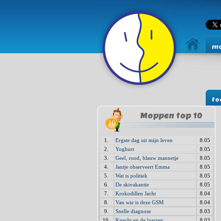
mo
to
Moppen top 10
1.
Ergste dag uit mijn leven
8.05
2.
Yoghurt
8.05
3.
Geel, rood, blauw mannetje
8.05
4.
Jantje observeert Emma
8.05
5.
Wat is politiek
8.05
6.
De skivakantie
8.05
7.
Krokodillen Jacht
8.04
8.
Van wie is deze GSM
8.04
9.
Snelle diagnose
8.03
10.
Knecht en de laarzen
8.03