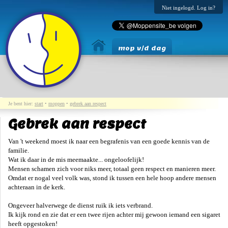
Niet ingelogd. Log in?
mop v/d dag
Je bent hier:
start
•
moppen
•
gebrek aan respect
Gebrek aan respect
Van 't weekend moest ik naar een begrafenis van een goede kennis van de
familie.
Wat ik daar in de mis meemaakte... ongeloofelijk!
Mensen schamen zich voor niks meer, totaal geen respect en manieren meer.
Omdat er nogal veel volk was, stond ik tussen een hele hoop andere mensen
achteraan in de kerk.
Ongeveer halverwege de dienst ruik ik iets verbrand.
Ik kijk rond en zie dat er een twee rijen achter mij gewoon iemand een sigaret
heeft opgestoken!