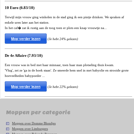
10 Euro (6.83/10)
Terwijl mijn vrouw ging winkelen in de stad ging ik een pintje drinken. We spraken af
enkele uren later aan het station.
In het caf� zat ik rustig aan de toog toen er plots een knap vrouwtje na...
Mop verder lezen
(Je hebt 24% gelezen)
De 4e Affaire (7.93/10)
Een vrouw was in bed met haar minnaar, toen haar man plotseling thuis kwam.
'Vlug', zei ze 'ga in de hoek staan'. Ze smeerde hem snel in met babyolie en strooide grote
hoeveelheden babypoeder ...
Mop verder lezen
(Je hebt 22% gelezen)
Moppen per categorie
Moppen over Domme Blondjes
Moppen over Limburgers