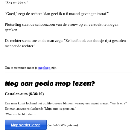
"Zes stukken."
"Goed," zegt de rechter "dan geef ik u 6 maand gevangenisstraf."
Plotseling staat de schoonzoon van de vrouw op en verzoekt te mogen
spreken.
De rechter stemt toe en de man zegt: "Ze heeft ook een doosje rijst gestolen
meneer de rechter."
Om te stemmen moet je
ingelogd
zijn.
Nog een goeie mop lezen?
Gestolen auto (6.36/10)
Een man komt lachend het politie-bureau binnen, waarop een agent vraagt: "Wat is er ?"
De man antwoordt lachend: "Mijn auto is gestolen."
"Waarom lacht u dan z...
Mop verder lezen
(Je hebt 68% gelezen)