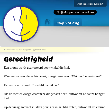
Niet ingelogd. Log in?
mop v/d dag
Je bent hier:
start
•
moppen
•
gerechtigheid
Gerechtigheid
Een vrouw wordt gearresteerd voor winkeldiefstal.
Wanneer ze voor de rechter staat, vraagt deze haar: "Wat heeft u gestolen?"
De vrouw antwoordt: "Een blik perziken."
Als de rechter vraagt waarom ze dit gedaan heeft, antwoordt ze dat ze honger
had.
Op de vraag hoeveel stukken perzik er in het blik zaten, antwoordt de vrouw: