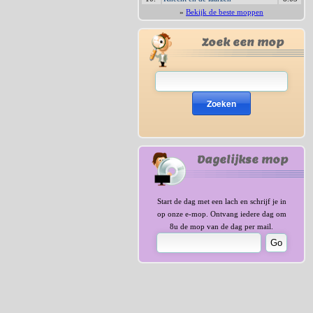
»
Bekijk de beste moppen
Zoek een mop
Zoeken
Dagelijkse mop
Start de dag met een lach en schrijf je in
op onze e-mop. Ontvang iedere dag om
8u de mop van de dag per mail.