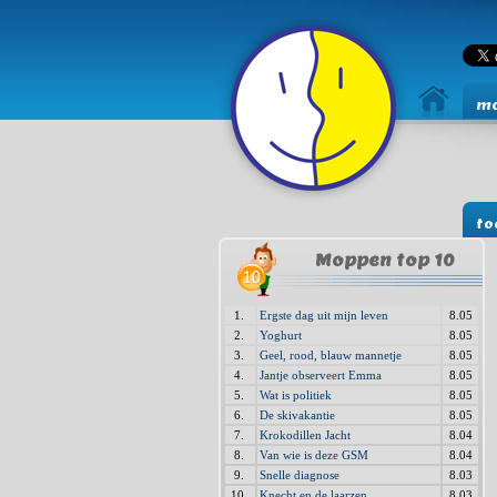
mo
to
Moppen top 10
1.
Ergste dag uit mijn leven
8.05
2.
Yoghurt
8.05
3.
Geel, rood, blauw mannetje
8.05
4.
Jantje observeert Emma
8.05
5.
Wat is politiek
8.05
6.
De skivakantie
8.05
7.
Krokodillen Jacht
8.04
8.
Van wie is deze GSM
8.04
9.
Snelle diagnose
8.03
10.
Knecht en de laarzen
8.03