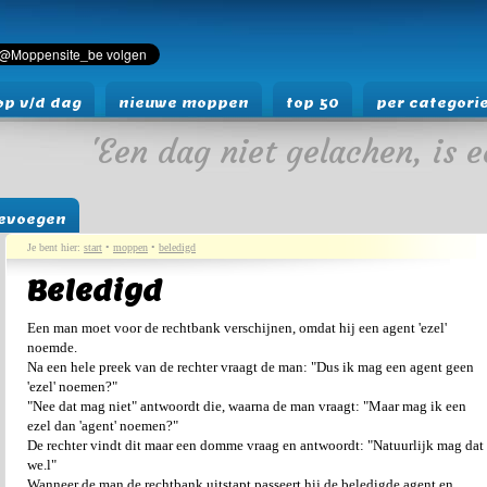
p v/d dag
nieuwe moppen
top 50
per categori
'Een dag niet gelachen, is e
evoegen
Je bent hier:
start
•
moppen
•
beledigd
Beledigd
Een man moet voor de rechtbank verschijnen, omdat hij een agent 'ezel'
noemde.
Na een hele preek van de rechter vraagt de man: "Dus ik mag een agent geen
'ezel' noemen?"
"Nee dat mag niet" antwoordt die, waarna de man vraagt: "Maar mag ik een
ezel dan 'agent' noemen?"
De rechter vindt dit maar een domme vraag en antwoordt: "Natuurlijk mag dat
we.l"
Wanneer de man de rechtbank uitstapt passeert hij de beledigde agent en