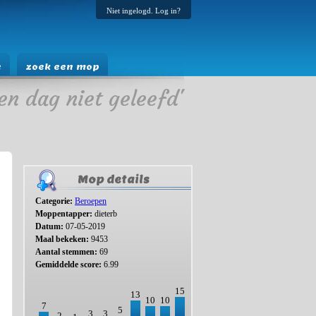
Niet ingelogd. Log in?
e
zoek een mop
en dag niet geleefd'
Mop details
Categorie:
Beroepen
Moppentapper:
dieterb
Datum:
07-05-2019
Maal bekeken:
9453
Aantal stemmen:
69
Gemiddelde score:
6.99
15
13
10
10
7
5
3
3
2