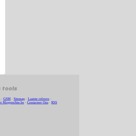
 tools
n
-
GSM
-
Sitemap
-
Laatste referers
-
r MoppenSite.be
-
Contacteer Ons
-
RSS