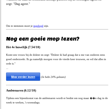
zegt: "Dag agent."
Om te stemmen moet je
ingelogd
zijn.
Nog een goeie mop lezen?
Het 4e huwelijk (7.54/10)
Komt een vrouw bij de dokter en zegt: "Dokter ik had graag dat u me van onderen eens
goed onderzoekt. Ik ga namelijk morgen voor de vierde keer trouwen, en wil dat alles in
orde is."
...
Mop verder lezen
(Je hebt 24% gelezen)
Ambtenaren (6.12/10)
Tijdens een bijeenkomst van de ambtenaren wordt er beslist om nog maar ��n dag in de
week te werken, 's woensdags.