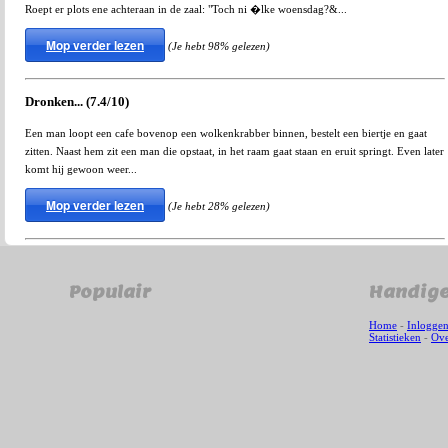
Roept er plots ene achteraan in de zaal: "Toch ni �lke woensdag?&...
Mop verder lezen
(Je hebt 98% gelezen)
Dronken... (7.4/10)
Een man loopt een cafe bovenop een wolkenkrabber binnen, bestelt een biertje en gaat
zitten. Naast hem zit een man die opstaat, in het raam gaat staan en eruit springt. Even later
komt hij gewoon weer...
Mop verder lezen
(Je hebt 28% gelezen)
Populair
Handige
Home
-
Inlogge
Statistieken
-
Ove