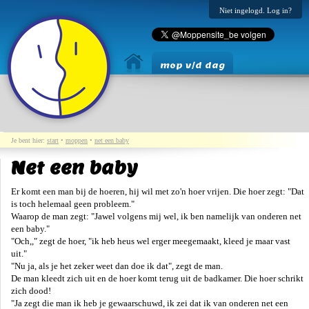
Niet ingelogd. Log in?
mop v/d dag
Je bent hier:
start
•
moppen
•
net een baby
Net een baby
Er komt een man bij de hoeren, hij wil met zo'n hoer vrijen. Die hoer zegt: "Dat
is toch helemaal geen probleem."
Waarop de man zegt: "Jawel volgens mij wel, ik ben namelijk van onderen net
een baby."
"Och,," zegt de hoer, "ik heb heus wel erger meegemaakt, kleed je maar vast
uit."
"Nu ja, als je het zeker weet dan doe ik dat", zegt de man.
De man kleedt zich uit en de hoer komt terug uit de badkamer. Die hoer schrikt
zich dood!
"Ja zegt die man ik heb je gewaarschuwd, ik zei dat ik van onderen net een