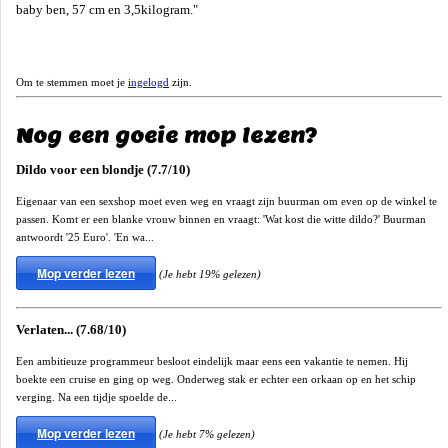
baby ben, 57 cm en 3,5kilogram."
Om te stemmen moet je
ingelogd
zijn.
Nog een goeie mop lezen?
Dildo voor een blondje (7.7/10)
Eigenaar van een sexshop moet even weg en vraagt zijn buurman om even op de winkel te
passen. Komt er een blanke vrouw binnen en vraagt: 'Wat kost die witte dildo?' Buurman
antwoordt '25 Euro'. 'En wa...
Mop verder lezen
(Je hebt 19% gelezen)
Verlaten... (7.68/10)
Een ambitieuze programmeur besloot eindelijk maar eens een vakantie te nemen. Hij
boekte een cruise en ging op weg. Onderweg stak er echter een orkaan op en het schip
verging. Na een tijdje spoelde de...
Mop verder lezen
(Je hebt 7% gelezen)