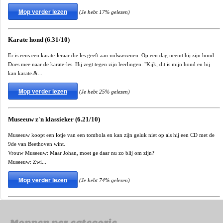
Mop verder lezen
(Je hebt 17% gelezen)
Karate hond (6.31/10)
Er is eens een karate-leraar die les geeft aan volwassenen. Op een dag neemt hij zijn hond
Does mee naar de karate-les. Hij zegt tegen zijn leerlingen: "Kijk, dit is mijn hond en hij
kan karate.&...
Mop verder lezen
(Je hebt 25% gelezen)
Museeuw z'n klassieker (6.21/10)
Museeuw koopt een lotje van een tombola en kan zijn geluk niet op als hij een CD met de
9de van Beethoven wint.
Vrouw Museeuw: Maar Johan, moet ge daar nu zo blij om zijn?
Museeuw: Zwi...
Mop verder lezen
(Je hebt 74% gelezen)