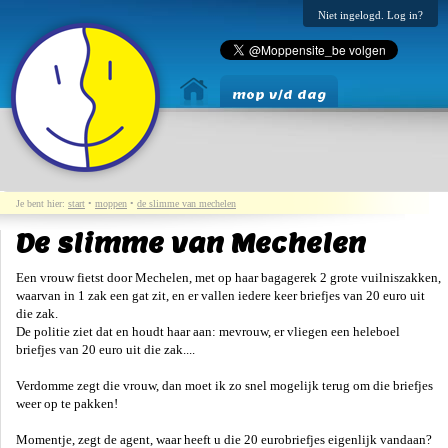
Niet ingelogd. Log in?
mop v/d dag
Je bent hier:
start
•
moppen
•
de slimme van mechelen
De slimme van Mechelen
Een vrouw fietst door Mechelen, met op haar bagagerek 2 grote vuilniszakken,
waarvan in 1 zak een gat zit, en er vallen iedere keer briefjes van 20 euro uit
die zak.
De politie ziet dat en houdt haar aan: mevrouw, er vliegen een heleboel
briefjes van 20 euro uit die zak....
Verdomme zegt die vrouw, dan moet ik zo snel mogelijk terug om die briefjes
weer op te pakken!
Momentje, zegt de agent, waar heeft u die 20 eurobriefjes eigenlijk vandaan?