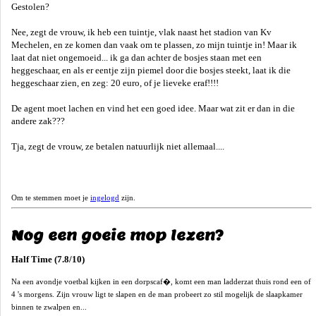
Gestolen?
Nee, zegt de vrouw, ik heb een tuintje, vlak naast het stadion van Kv
Mechelen, en ze komen dan vaak om te plassen, zo mijn tuintje in! Maar ik
laat dat niet ongemoeid... ik ga dan achter de bosjes staan met een
heggeschaar, en als er eentje zijn piemel door die bosjes steekt, laat ik die
heggeschaar zien, en zeg: 20 euro, of je lieveke eraf!!!!
De agent moet lachen en vind het een goed idee. Maar wat zit er dan in die
andere zak???
Tja, zegt de vrouw, ze betalen natuurlijk niet allemaal....
Om te stemmen moet je
ingelogd
zijn.
Nog een goeie mop lezen?
Half Time (7.8/10)
Na een avondje voetbal kijken in een dorpscaf�, komt een man ladderzat thuis rond een of
4 's morgens. Zijn vrouw ligt te slapen en de man probeert zo stil mogelijk de slaapkamer
binnen te zwalpen en...