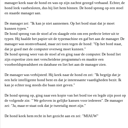
manager keek naar de hond en was op zijn zachtst gezegd verbaasd. Echter, de
hond leek vastbesloten, dus hij liet hem binnen. De hond sprong op een stoel
en staarde manager aan.
De manager zei: "Ik kan je niet aannemen. Op het bord staat dat je moet
kunnen typen."
De hond sprong van de stoel af en slaagde erin om een perfecte letter uit te
typen. Hij haalde het papier uit de typemachine en gaf het aan de manager. De
manager was stomverbaasd, maar zei toen tegen de hond: "Op het bord staat,
dat je goed met de computer overweg moet kunnen."
De hond sprong weer van de stoel af en ging naar de computer. De hond liet
zijn expertise zien met verscheidene programma's en maakte een
voorbeeldspreadsheet en database en liet het aan de manager zien.
De manager was verbijsterd. Hij keek naar de hond en zei: "Ik begrijp dat je
een hele intelligente hond bent en dat je interessante vaardigheden bezit. Ik
kan je echter nog steeds die baan niet geven."
De hond sprong op, ging naar een kopie van het bord toe en legde zijn poot op
de volgende zin: " We geloven in gelijke kansen voor iedereen". De manager
zei: "Ja, maar er staat ook dat je tweetalig moet zijn."
De hond keek hem recht in het gezicht aan en zei: "MIAUW"