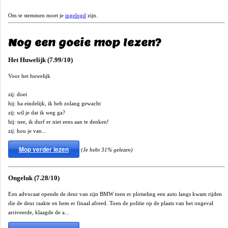
Om te stemmen moet je
ingelogd
zijn.
Nog een goeie mop lezen?
Het Huwelijk (7.99/10)
Voor het huwelijk
zij: doei
hij: ha eindelijk, ik heb zolang gewacht
zij: wil je dat ik weg ga?
hij: nee, ik durf er niet eens aan te denken!
zij: hou je van...
Mop verder lezen
(Je hebt 31% gelezen)
Ongeluk (7.28/10)
Een advocaat opende de deur van zijn BMW toen er plotseling een auto langs kwam rijden
die de deur raakte en hem er finaal afreed. Toen de politie op de plaats van het ongeval
arriveerde, klaagde de a...