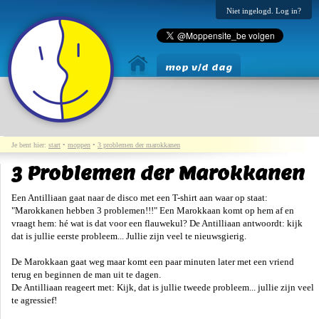
Niet ingelogd. Log in?
mop v/d dag
Je bent hier:
start
•
moppen
•
3 problemen der marokkanen
3 Problemen der Marokkanen
Een Antilliaan gaat naar de disco met een T-shirt aan waar op staat:
"Marokkanen hebben 3 problemen!!!" Een Marokkaan komt op hem af en
vraagt hem: hé wat is dat voor een flauwekul? De Antilliaan antwoordt: kijk
dat is jullie eerste probleem... Jullie zijn veel te nieuwsgierig.
De Marokkaan gaat weg maar komt een paar minuten later met een vriend
terug en beginnen de man uit te dagen.
De Antilliaan reageert met: Kijk, dat is jullie tweede probleem... jullie zijn veel
te agressief!