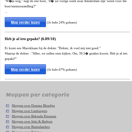
"W�je nog," zegt de ene boer, "d� we vorige week noar Amsterdam zijn 'weest voor die
boer'ntentoonstelling?"
...
Mop verder lezen
(Je hebt 24% gelezen)
Heb je al iets gepakt? (6.89/10)
Er komt een Marokkaan bij de dokter. "Dokter, ik voel mij niet goed."
Waarop de dokter : "Allee, we zullen eens kijken. Oei, 39,5� graden koorts. Heb je al iets
gepakt?"
Mop verder lezen
(Je hebt 67% gelezen)
Moppen per categorie
Moppen over Domme Blondjes
Moppen over Limburgers
Moppen over Bekende Personen
Moppen over Seks & Bedpret
Moppen over Buitenlanders