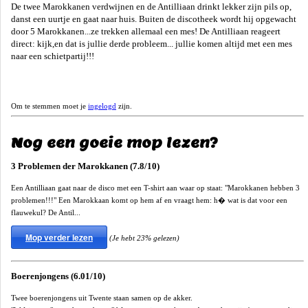
De twee Marokkanen verdwijnen en de Antilliaan drinkt lekker zijn pils op,
danst een uurtje en gaat naar huis. Buiten de discotheek wordt hij opgewacht
door 5 Marokkanen...ze trekken allemaal een mes! De Antilliaan reageert
direct: kijk,en dat is jullie derde probleem... jullie komen altijd met een mes
naar een schietpartij!!!
Om te stemmen moet je
ingelogd
zijn.
Nog een goeie mop lezen?
3 Problemen der Marokkanen (7.8/10)
Een Antilliaan gaat naar de disco met een T-shirt aan waar op staat: "Marokkanen hebben 3
problemen!!!" Een Marokkaan komt op hem af en vraagt hem: h� wat is dat voor een
flauwekul? De Antil...
Mop verder lezen
(Je hebt 23% gelezen)
Boerenjongens (6.01/10)
Twee boerenjongens uit Twente staan samen op de akker.