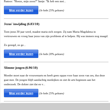
Pastoor: "Hoezo, mijn zoon?" Jantje: "Ik heb een mei...
Mop verder lezen
(Je hebt 25% gelezen)
Jezus' inwijding (6.83/10)
Toen jezus 30 jaar werd, maakte maria zich zorgen. Zij nam Maria-Magdalena in
vertrouwen en vroeg haar jezus van zijn probleem af te helpen. Hij was immers nog maagd.
Zo gezegd, zo ge...
Mop verder lezen
(Je hebt 20% gelezen)
Slimme jongen (6.96/10)
Moeder moet naar de vrouwenarts en heeft geen oppas voor haar zoon van zes, dus deze
gaat mee. De jongen blijft aandachtig meekijken en ziet de arts beginnen aan het
onderzoek. De dokter ziet dat en v...
Mop verder lezen
(Je hebt 25% gelezen)