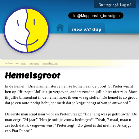
Niet ingelogd. Log in?
mop v/d dag
Je bent hier:
start
•
moppen
•
hemelsgroot
Hemelsgroot
In de hemel... Drie mannen sterven en ze komen aan de poort. St Pieter wacht
hen op. Hij zegt: "Jullie zijn vergeven, anders zouden jullie hier niet zijn. Voor
ik jullie binnenlaat in de hemel moet ik een vraag stellen. De hemel is zo groot
dat je een auto nodig hebt, het merk dat je krijgt hangt af van je antwoord."
De eerste man stapt naar voor en Pieter vraagt: "Hoe lang was je getrouwd?" De
man zegt: "24 jaar." "Heb je ooit je vrouw bedrogen?" "Yeah, 7 maal, maar u
zei toch dat ik vergeven was?" Pieter zegt: "Zo goed is dat niet hé? Je krijgt
een Fiat Punto!"