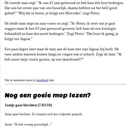
De tweede man zegt: "Ik was 41 jaar getrouwd en heb haar één keer bedrogen.
Dat was het eerste jaar van ons huwelijk, daarna hebben we het héél goed
gehad!" "Blij dat te horen, je krijgt een Mercedes", zegt Pieter.
De derde man stapt nu naar voren en zegt: "St. Pieter, ik weet wat je gaat
zeggen maar ik ben 63 jaar getrouwd geweest, heb haar als een koningin
behandeld en haar dus nooit bedrogen." Zegt Pieter: "Dat hoor ik graag, je
krijgt een Jaguar."
Een paar dagen later staat de man aan de kant met zijn Jaguar, hij huilt. De
twee andere mannen komen langs en vragen wat er scheelt. Zegt de man: "Ik
heb zonet mijn vrouw gezien, op een skateboard!!!"
Om te stemmen moet je
ingelogd
zijn.
Nog een goeie mop lezen?
Jantje gaat biechten (7.83/10)
Jantje gaat biechten. Er ontspint zich het volgende gesprek.
Jantje: "Ik heb ernstig gezondigd..."