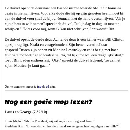
De duivel opent de deur naar een tweede ruimte waar de Atollah Khomeini
bezig is met schrijven. Voor elke dode die hij op zijn geweten heeft, moet hij
van de duivel voor straf de bijbel éénmaal met de hand overschrijven. "Als je
zijn plaats in wilt nemen" spreekt de duivel, "zul je dag in dag uit moeten
schrijven." "Niets voor mij, want ik kan niet schrijven," antwoordt Bin.
De duivel opent de derde deur. Achter de deur is een kamer waar Bill Clinton
op zijn rug ligt. Naakt en vastgebonden. Zijn benen ver uit elkaar
gespreid.Tussen zijn benen zit Monica Lewinsky en ze is bezig met haar
favoriete mondelinge specialisatie. "Ja, dit lijkt me wel een dragelijke straf,"
roept Bin Laden enthousiast. "Oké," spreekt de duivel lachend, "zo zal het
zijn... Monica, je kunt gaan."
Om te stemmen moet je
ingelogd
zijn.
Nog een goeie mop lezen?
Louis en George (7.52/10)
Louis Michel: "Mr. de President, wij willen je de oorlog verklaren!"
President Bush: "U weet dat wij honderd maal zoveel gevechtsvliegtuigen dan jullie?"