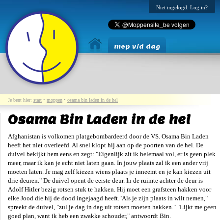
Niet ingelogd. Log in?
mop v/d dag
Je bent hier:
start
•
moppen
•
osama bin laden in de hel
Osama Bin Laden in de hel
Afghanistan is volkomen platgebombardeerd door de VS. Osama Bin Laden
heeft het niet overleefd. Al snel klopt hij aan op de poorten van de hel. De
duivel bekijkt hem eens en zegt: "Eigenlijk zit ik helemaal vol, er is geen plek
meer, maar ik kan je echt niet laten gaan. In jouw plaats zal ik een ander vrij
moeten laten. Je mag zelf kiezen wiens plaats je inneemt en je kan kiezen uit
drie deuren." De duivel opent de eerste deur. In de ruimte achter de deur is
Adolf Hitler bezig rotsen stuk te hakken. Hij moet een grafsteen hakken voor
elke Jood die hij de dood ingejaagd heeft."Als je zijn plaats in wilt nemen,"
spreekt de duivel, "zul je dag in dag uit rotsen moeten hakken." "Lijkt me geen
goed plan, want ik heb een zwakke schouder," antwoordt Bin.