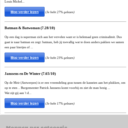
Louis Michel...
Mop verder lezen
(Je hebt 27% gelezen)
Batman & Batwoman (7.28/10)
Op een dag is superman zich aan het vervelen want er is helemaal geen criminaliteit. Dus
gaat ie naar batman en zegt: batman, heb jij toevallig wat te doen anders pakken we samen
een paar biertjes of ...
Mop verder lezen
(Je hebt 23% gelezen)
Janssens en De Winter (7.65/10)
Op de Meir (Antwerpen) is er een vreemdeling gras tussen de kasseien aan het plukken, om
op te eten .. Burgemeester Patrick Janssens komt voorbij en ziet de man bezig ...
Wat zijt gij aan 't d...
Mop verder lezen
(Je hebt 17% gelezen)