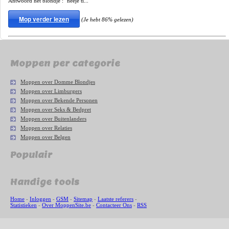
Antwoord het blondje : "neeje ti...
Mop verder lezen
(Je hebt 86% gelezen)
Moppen per categorie
Moppen over Domme Blondjes
Moppen over Limburgers
Moppen over Bekende Personen
Moppen over Seks & Bedpret
Moppen over Buitenlanders
Moppen over Relaties
Moppen over Belgen
Populair
Handige tools
Home
-
Inloggen
-
GSM
-
Sitemap
-
Laatste referers
-
Statistieken
-
Over MoppenSite.be
-
Contacteer Ons
-
RSS