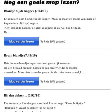
Nog een goeie mop lezen?
Blondje bij de kapper (7.04/10)
Er komt een dom blondje bij de kapper, 'Maak er maar iets moois van, maar de
koptelefoon blijft op', zegt ze.
'Ach', denkt de kapper, 'de klant is koning, ik zie wel hoe het lukt'.
De ...
Mop verder lezen
(Je hebt 19% gelezen)
Bruin blondje (7.49/10)
Drie domme blondjes lopen door een gevaarlijk oerwoud.
Op een bepaald moment komen ze aan een rivier die ze moeten
oversteken. Maar niets is zonder gevaar, in de rivier leven namelijk ...
Mop verder lezen
(Je hebt 18% gelezen)
Bij den dokter ... (6.92/10)
Een Antwaarps blondje gaat naar de dokter en zegt : "khem boikpijn."
"Boikpijn ?" vraagt de dokter, "is het accut ?"