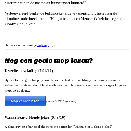
discriminatie in de naam van humor moet kunnen!"
Verbouwereerd begint de buikspreker zich te verontschuldigen maar de
blondine onderbreekt hem : "Hou jij je erbuiten Meneer, ik heb het tegen die
klootzak op je knie!"
Om te stemmen moet je
ingelogd
zijn.
Nog een goeie mop lezen?
U verliest uw lading (7.94/10)
Op een kille dag, in het putje van de winter staat een vrachtwagen stil aan een rood licht.
Achter hem rijdt een dom blondje, die aan het licht uitstapt, naar de vrachtwagen loopt en
klopt op de deur:...
Mop verder lezen
(Je hebt 20% gelezen)
Wanna hear a blonde joke? (6.43/10)
A blind guy on a bar stool shouts to the bartender, "Wanna hear a blonde joke?"