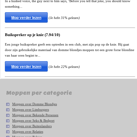
In a hushed voice, the guy next to him says, "Before you tell that joke, you should know
something...
Mop verder lezen
(Je hebt 31% gelezen)
Buikspreker op je knie (7.94/10)
Een jonge buikspreker geeft een optreden in een club, met zijn pop op de knie. Hij gaat
door zijn gebruikelijke materiaal van domme blondjes moppen tot een grote forse blondine
van haar oren begint te...
Mop verder lezen
(Je hebt 22% gelezen)
Moppen per categorie
Moppen over Domme Blondjes
Moppen over Limburgers
Moppen over Bekende Personen
Moppen over Seks & Bedpret
Moppen over Buitenlanders
Moppen over Relaties