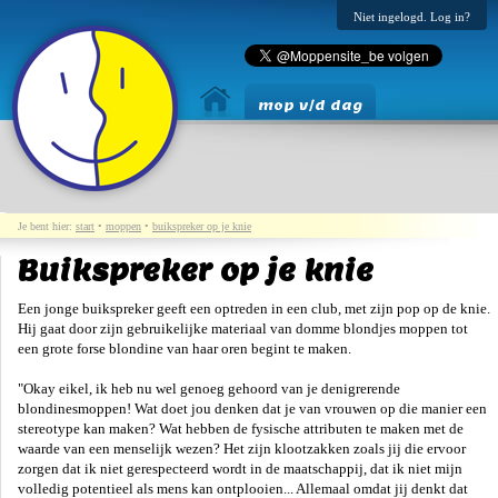
Niet ingelogd. Log in?
mop v/d dag
Je bent hier:
start
•
moppen
•
buikspreker op je knie
Buikspreker op je knie
Een jonge buikspreker geeft een optreden in een club, met zijn pop op de knie.
Hij gaat door zijn gebruikelijke materiaal van domme blondjes moppen tot
een grote forse blondine van haar oren begint te maken.
"Okay eikel, ik heb nu wel genoeg gehoord van je denigrerende
blondinesmoppen! Wat doet jou denken dat je van vrouwen op die manier een
stereotype kan maken? Wat hebben de fysische attributen te maken met de
waarde van een menselijk wezen? Het zijn klootzakken zoals jij die ervoor
zorgen dat ik niet gerespecteerd wordt in de maatschappij, dat ik niet mijn
volledig potentieel als mens kan ontplooien... Allemaal omdat jij denkt dat