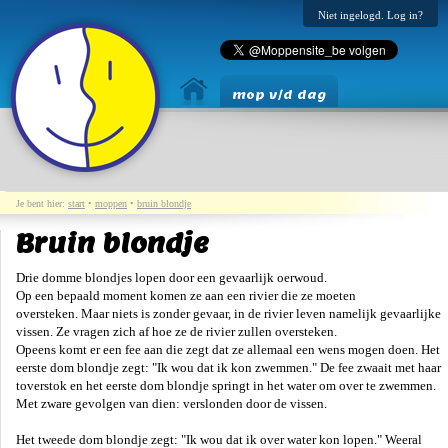
Niet ingelogd. Log in?
mop v/d dag
Je bent hier:
start
•
moppen
•
bruin blondje
Bruin blondje
Drie domme blondjes lopen door een gevaarlijk oerwoud.
Op een bepaald moment komen ze aan een rivier die ze moeten
oversteken. Maar niets is zonder gevaar, in de rivier leven namelijk gevaarlijke
vissen. Ze vragen zich af hoe ze de rivier zullen oversteken.
Opeens komt er een fee aan die zegt dat ze allemaal een wens mogen doen. Het
eerste dom blondje zegt: "Ik wou dat ik kon zwemmen." De fee zwaait met haar
toverstok en het eerste dom blondje springt in het water om over te zwemmen.
Met zware gevolgen van dien: verslonden door de vissen.
Het tweede dom blondje zegt: "Ik wou dat ik over water kon lopen." Weeral