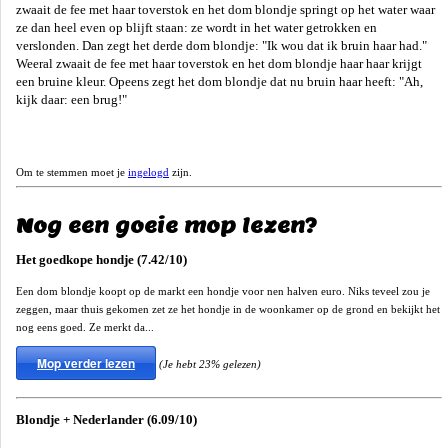
zwaait de fee met haar toverstok en het dom blondje springt op het water waar
ze dan heel even op blijft staan: ze wordt in het water getrokken en
verslonden. Dan zegt het derde dom blondje: "Ik wou dat ik bruin haar had."
Weeral zwaait de fee met haar toverstok en het dom blondje haar haar krijgt
een bruine kleur. Opeens zegt het dom blondje dat nu bruin haar heeft: "Ah,
kijk daar: een brug!"
Om te stemmen moet je
ingelogd
zijn.
Nog een goeie mop lezen?
Het goedkope hondje (7.42/10)
Een dom blondje koopt op de markt een hondje voor nen halven euro. Niks teveel zou je
zeggen, maar thuis gekomen zet ze het hondje in de woonkamer op de grond en bekijkt het
nog eens goed. Ze merkt da...
Mop verder lezen
(Je hebt 23% gelezen)
Blondje + Nederlander (6.09/10)