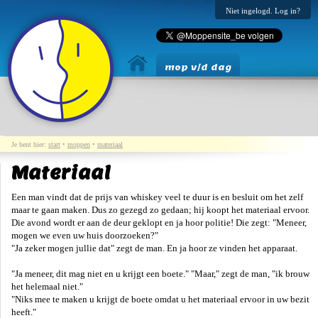
Niet ingelogd. Log in?
mop v/d dag
Je bent hier:
start
•
moppen
•
materiaal
Materiaal
Een man vindt dat de prijs van whiskey veel te duur is en besluit om het zelf
maar te gaan maken. Dus zo gezegd zo gedaan; hij koopt het materiaal ervoor.
Die avond wordt er aan de deur geklopt en ja hoor politie! Die zegt: "Meneer,
mogen we even uw huis doorzoeken?"
"Ja zeker mogen jullie dat" zegt de man. En ja hoor ze vinden het apparaat.
"Ja meneer, dit mag niet en u krijgt een boete." "Maar," zegt de man, "ik brouw
het helemaal niet."
"Niks mee te maken u krijgt de boete omdat u het materiaal ervoor in uw bezit
heeft."