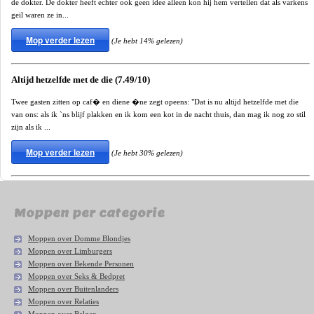
de dokter. De dokter heeft echter ook geen idee alleen kon hij hem vertellen dat als varkens
geil waren ze in...
Mop verder lezen
(Je hebt 14% gelezen)
Altijd hetzelfde met de die (7.49/10)
Twee gasten zitten op caf� en diene �ne zegt opeens: "Dat is nu altijd hetzelfde met die
van ons: als ik `ns blijf plakken en ik kom een kot in de nacht thuis, dan mag ik nog zo stil
zijn als ik ...
Mop verder lezen
(Je hebt 30% gelezen)
Moppen per categorie
Moppen over Domme Blondjes
Moppen over Limburgers
Moppen over Bekende Personen
Moppen over Seks & Bedpret
Moppen over Buitenlanders
Moppen over Relaties