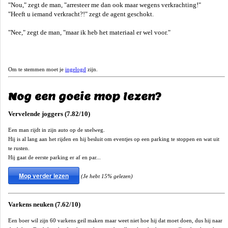
"Nou," zegt de man, "arresteer me dan ook maar wegens verkrachting!"
"Heeft u iemand verkracht?!" zegt de agent geschokt.
"Nee," zegt de man, "maar ik heb het materiaal er wel voor."
Om te stemmen moet je
ingelogd
zijn.
Nog een goeie mop lezen?
Vervelende joggers (7.82/10)
Een man rijdt in zijn auto op de snelweg.
Hij is al lang aan het rijden en hij besluit om eventjes op een parking te stoppen en wat uit
te rusten.
Hij gaat de eerste parking er af en par...
Mop verder lezen
(Je hebt 15% gelezen)
Varkens neuken (7.62/10)
Een boer wil zijn 60 varkens geil maken maar weet niet hoe hij dat moet doen, dus hij naar