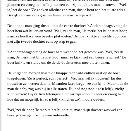
plannen en vroeg hem of hij met een van zijn dochters mocht trouwen. 'Wel
ja,' zei de boer. 'Ze zoeken alledrie een man, dus je bent aan het juiste adres.
Bekijk ze maar eens goed en kies dan maar wie je wil.'
De knappe man ging dus uit met de eerste dochter. 's Anderendaags vroeg de
boer hem wat hij ervan vond. 'Wel,' zei de man, ' Je merkt het bijna niet hoor,
maar ze heeft wel een bééétje platvoeten.' De boer knikte en stelde voor om
met zijn tweede dochter eens op stap te gaan.
's Anderendaags vroeg de boer hem weer hoe het geweest was. 'Wel,' zei de
man, 'Je merkt het bijna niet hoor, maar ze kijkt wel een béééétje scheel.' De
boer knikte en stelde om de derde dochter eens mee uit te nemen.
De volgende morgen kwam de knappe man wild enthousiast op de boer
toegelopen: 'Ze is perfect, echt perfect!! Met haar wil ik trouwen!' En dus
trouwden ze meteen daarna. Maanden later kregen ze een kind. Maar toen de
man de baby zag was hij in alle staten. Hij had nog nooit zo'n lelijk, zielig
kind gezien! Hij vertrok teleurgesteld naar zijn schoonvader en vroeg hem
hoe dat nu mogelijk is: zo'n lelijk kind, en zo'n mooie ouders.
'Wel,' zei de boer, 'Je merkte het bijna niet, maar mijn dochter was wel een
bééétje zwanger toen je haar ontmoette.