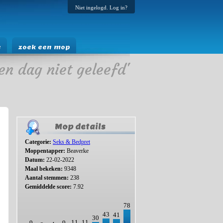
Niet ingelogd. Log in?
e
zoek een mop
en dag niet geleefd'
Mop details
Categorie:
Seks & Bedpret
Moppentapper:
Beaverke
Datum:
22-02-2022
Maal bekeken:
9348
Aantal stemmen:
238
Gemiddelde score:
7.92
78
43
41
30
11
11
9
9