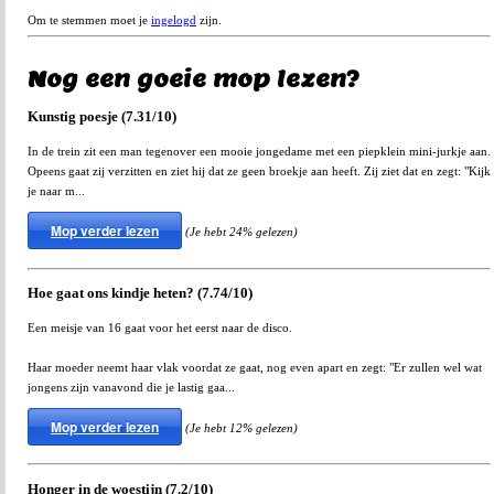
Om te stemmen moet je
ingelogd
zijn.
Nog een goeie mop lezen?
Kunstig poesje (7.31/10)
In de trein zit een man tegenover een mooie jongedame met een piepklein mini-jurkje aan.
Opeens gaat zij verzitten en ziet hij dat ze geen broekje aan heeft. Zij ziet dat en zegt: "Kijk
je naar m...
Mop verder lezen
(Je hebt 24% gelezen)
Hoe gaat ons kindje heten? (7.74/10)
Een meisje van 16 gaat voor het eerst naar de disco.
Haar moeder neemt haar vlak voordat ze gaat, nog even apart en zegt: "Er zullen wel wat
jongens zijn vanavond die je lastig gaa...
Mop verder lezen
(Je hebt 12% gelezen)
Honger in de woestijn (7.2/10)