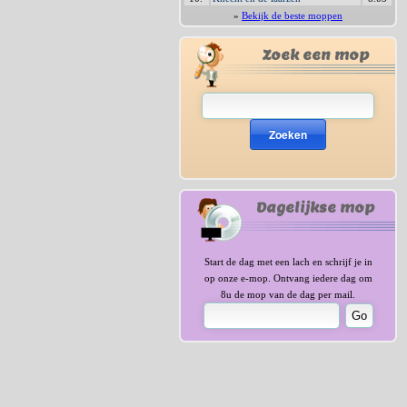
»
Bekijk de beste moppen
Zoek een mop
Zoeken
Dagelijkse mop
Start de dag met een lach en schrijf je in
op onze e-mop. Ontvang iedere dag om
8u de mop van de dag per mail.