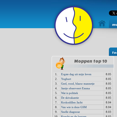
mo
to
Moppen top 10
1.
Ergste dag uit mijn leven
8.05
2.
Yoghurt
8.05
3.
Geel, rood, blauw mannetje
8.05
4.
Jantje observeert Emma
8.05
5.
Wat is politiek
8.05
6.
De skivakantie
8.05
7.
Krokodillen Jacht
8.04
8.
Van wie is deze GSM
8.04
9.
Snelle diagnose
8.03
10.
Knecht en de laarzen
8.03