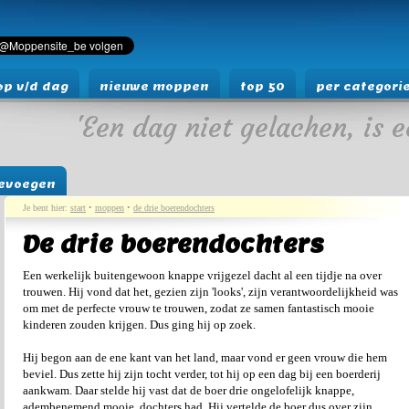
p v/d dag
nieuwe moppen
top 50
per categori
'Een dag niet gelachen, is e
evoegen
Je bent hier:
start
•
moppen
•
de drie boerendochters
De drie boerendochters
Een werkelijk buitengewoon knappe vrijgezel dacht al een tijdje na over
trouwen. Hij vond dat het, gezien zijn 'looks', zijn verantwoordelijkheid was
om met de perfecte vrouw te trouwen, zodat ze samen fantastisch mooie
kinderen zouden krijgen. Dus ging hij op zoek.
Hij begon aan de ene kant van het land, maar vond er geen vrouw die hem
beviel. Dus zette hij zijn tocht verder, tot hij op een dag bij een boerderij
aankwam. Daar stelde hij vast dat de boer drie ongelofelijk knappe,
adembenemend mooie, dochters had. Hij vertelde de boer dus over zijn