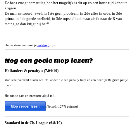
De baas vraagt hem uitleg hoe het mogelijk is dit op zo een korte tijd kapot te
krijgen.
De man antwoord: awel, in 1ste geen probleem, in 2de alles in orde, in 3de
prima, in 4de goede snelheid, in 5de topsnelheid maar als ik naar de R van
racing ga dan krijgt hij het!!
Om te stemmen moet je
ingelogd
zijn.
Nog een goeie mop lezen?
Hollanders & penalty's (7.04/10)
Wat is het verschil tussen een Hollander die een penalty trapt en een heerlijk Belgisch pintje
bier?
...
Het pintje gaat er tenminste altijd in!...
Mop verder lezen
(Je hebt 127% gelezen)
Standard in de Ch. League (6.8/10)