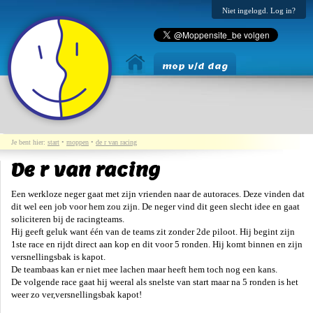
Niet ingelogd. Log in?
mop v/d dag
Je bent hier:
start
•
moppen
•
de r van racing
De r van racing
Een werkloze neger gaat met zijn vrienden naar de autoraces. Deze vinden dat
dit wel een job voor hem zou zijn. De neger vind dit geen slecht idee en gaat
soliciteren bij de racingteams.
Hij geeft geluk want één van de teams zit zonder 2de piloot. Hij begint zijn
1ste race en rijdt direct aan kop en dit voor 5 ronden. Hij komt binnen en zijn
versnellingsbak is kapot.
De teambaas kan er niet mee lachen maar heeft hem toch nog een kans.
De volgende race gaat hij weeral als snelste van start maar na 5 ronden is het
weer zo ver,versnellingsbak kapot!