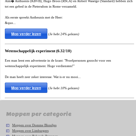
Aim� Anthuenis (KBVB), Hugo Broos (RSCA) en Robert Waseige (Standard) hebben zich
tot een gebed in de Pietersdom in Rome verzameld.
Als eerste spreekt Antheunis met de Heer:
&quo...
Mop verder lezen
(Je hebt 24% gelezen)
Wetenschappelijk experiment (6.32/10)
Een man leest een advertentie in de krant: "Proefpersonen gezocht voor een
wetenschappelijk experiment. Hoge verdiensten!"
De man heeft zeer zeker interesse. Wat is er nu mooi...
Mop verder lezen
(Je hebt 10% gelezen)
Moppen per categorie
Moppen over Domme Blondjes
Moppen over Limburgers