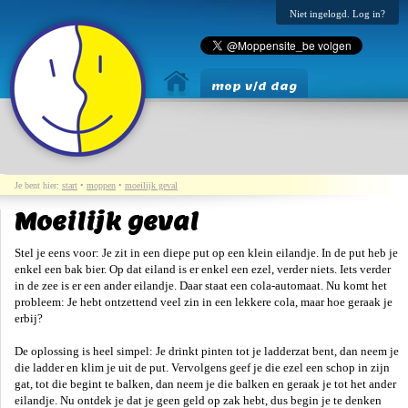
Niet ingelogd. Log in?
mop v/d dag
Je bent hier:
start
•
moppen
•
moeilijk geval
Moeilijk geval
Stel je eens voor: Je zit in een diepe put op een klein eilandje. In de put heb je
enkel een bak bier. Op dat eiland is er enkel een ezel, verder niets. Iets verder
in de zee is er een ander eilandje. Daar staat een cola-automaat. Nu komt het
probleem: Je hebt ontzettend veel zin in een lekkere cola, maar hoe geraak je
erbij?
De oplossing is heel simpel: Je drinkt pinten tot je ladderzat bent, dan neem je
die ladder en klim je uit de put. Vervolgens geef je die ezel een schop in zijn
gat, tot die begint te balken, dan neem je die balken en geraak je tot het ander
eilandje. Nu ontdek je dat je geen geld op zak hebt, dus begin je te denken