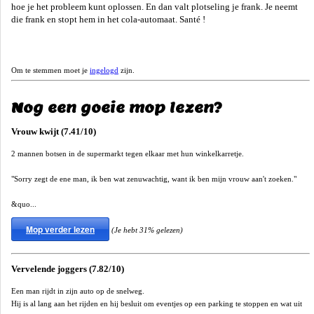
hoe je het probleem kunt oplossen. En dan valt plotseling je frank. Je neemt
die frank en stopt hem in het cola-automaat. Santé !
Om te stemmen moet je
ingelogd
zijn.
Nog een goeie mop lezen?
Vrouw kwijt (7.41/10)
2 mannen botsen in de supermarkt tegen elkaar met hun winkelkarretje.
"Sorry zegt de ene man, ik ben wat zenuwachtig, want ik ben mijn vrouw aan't zoeken."
&quo...
Mop verder lezen
(Je hebt 31% gelezen)
Vervelende joggers (7.82/10)
Een man rijdt in zijn auto op de snelweg.
Hij is al lang aan het rijden en hij besluit om eventjes op een parking te stoppen en wat uit