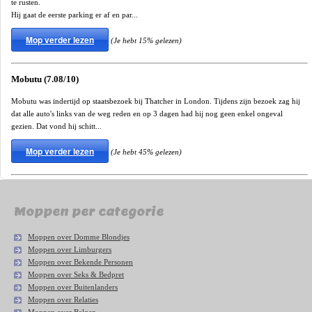
te rusten.
Hij gaat de eerste parking er af en par...
Mop verder lezen
(Je hebt 15% gelezen)
Mobutu (7.08/10)
Mobutu was indertijd op staatsbezoek bij Thatcher in London. Tijdens zijn bezoek zag hij
dat alle auto's links van de weg reden en op 3 dagen had hij nog geen enkel ongeval
gezien. Dat vond hij schitt...
Mop verder lezen
(Je hebt 45% gelezen)
Moppen per categorie
Moppen over Domme Blondjes
Moppen over Limburgers
Moppen over Bekende Personen
Moppen over Seks & Bedpret
Moppen over Buitenlanders
Moppen over Relaties