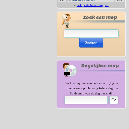
»
Bekijk de beste moppen
Zoek een mop
Zoeken
Dagelijkse mop
Start de dag met een lach en schrijf je in
op onze e-mop. Ontvang iedere dag om
8u de mop van de dag per mail.