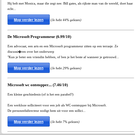
Hij belt met Monica, maar die zegt nee. Bill gates, als rijkste man van de wereld, doet haar
echt...
Mop verder lezen
(Je hebt 44% gelezen)
De Microsoft Programmeur (6.99/10)
Een advocaat, een arts en een Microsoft programmeur zitten op een terrasje. Ze
discussi�ren over het onderwerp
"Kun je beter een vriendin hebben, of ben je het beste af wanneer je getrouwd...
Mop verder lezen
(Je hebt 29% gelezen)
Microsoft wc ontstopper.... (7.46/10)
Een kleine geschiedenis (of is het een parabel?)
Een werkloze solliciteert voor een job als WC-ontstopper bij Microsoft.
De personeelsdirecteur nodigt hem uit voor een sollici...
Mop verder lezen
(Je hebt 7% gelezen)