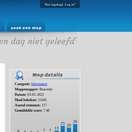
Niet ingelogd. Log in?
e
zoek een mop
en dag niet geleefd'
Mop details
Categorie:
Informatica
Moppentapper:
Beaverke
Datum:
03-01-2022
Maal bekeken:
13441
Aantal stemmen:
117
Gemiddelde score:
7.46
29
25
20
13
7
7
6
4