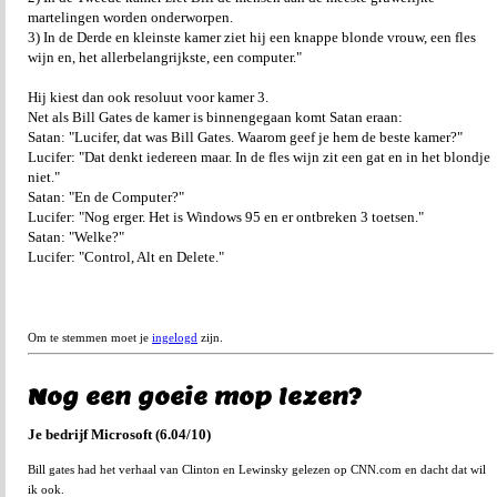
martelingen worden onderworpen.
3) In de Derde en kleinste kamer ziet hij een knappe blonde vrouw, een fles
wijn en, het allerbelangrijkste, een computer."
Hij kiest dan ook resoluut voor kamer 3.
Net als Bill Gates de kamer is binnengegaan komt Satan eraan:
Satan: "Lucifer, dat was Bill Gates. Waarom geef je hem de beste kamer?"
Lucifer: "Dat denkt iedereen maar. In de fles wijn zit een gat en in het blondje
niet."
Satan: "En de Computer?"
Lucifer: "Nog erger. Het is Windows 95 en er ontbreken 3 toetsen."
Satan: "Welke?"
Lucifer: "Control, Alt en Delete."
Om te stemmen moet je
ingelogd
zijn.
Nog een goeie mop lezen?
Je bedrijf Microsoft (6.04/10)
Bill gates had het verhaal van Clinton en Lewinsky gelezen op CNN.com en dacht dat wil
ik ook.