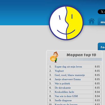
mo
to
Moppen top 10
1.
Ergste dag uit mijn leven
8.05
2.
Yoghurt
8.05
3.
Geel, rood, blauw mannetje
8.05
4.
Jantje observeert Emma
8.05
5.
Wat is politiek
8.05
6.
De skivakantie
8.05
7.
Krokodillen Jacht
8.04
8.
Van wie is deze GSM
8.04
9.
Snelle diagnose
8.03
10.
Knecht en de laarzen
8.03