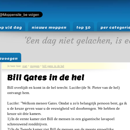
p v/d dag
nieuwe moppen
top 50
per categori
'Een dag niet gelachen, is e
evoegen
Je bent hier:
start
•
moppen
•
bill gates in de hel
Bill Gates in de hel
Bill overlijdt en komt in de hel terecht. Lucifer (de St. Pieter van de hel)
ontvangt hem.
Lucifer: "Welkom meneer Gates. Omdat u zo'n belangrijk persoon bent, ga ik
u de keuze geven waar u de eeuwigheid wil doorbrengen. We hebben de
keuze uit drie kamers.
1) In de eerste kamer ziet Bill de mensen in een gigantische lavapoel
schreeuwend ronddrijven.
2) In de Tweede kamer ziet Bill de mensen aan de meeste gruwelijke