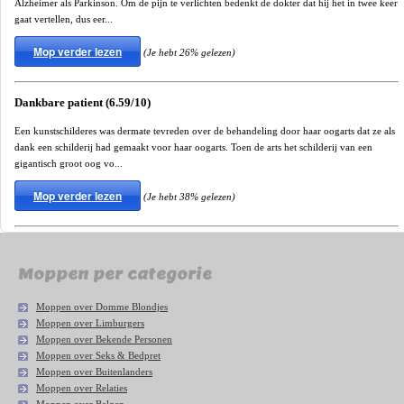
Alzheimer als Parkinson. Om de pijn te verlichten bedenkt de dokter dat hij het in twee keer
gaat vertellen, dus eer...
Mop verder lezen
(Je hebt 26% gelezen)
Dankbare patient (6.59/10)
Een kunstschilderes was dermate tevreden over de behandeling door haar oogarts dat ze als
dank een schilderij had gemaakt voor haar oogarts. Toen de arts het schilderij van een
gigantisch groot oog vo...
Mop verder lezen
(Je hebt 38% gelezen)
Moppen per categorie
Moppen over Domme Blondjes
Moppen over Limburgers
Moppen over Bekende Personen
Moppen over Seks & Bedpret
Moppen over Buitenlanders
Moppen over Relaties