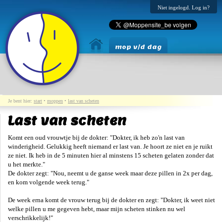
Niet ingelogd. Log in?
mop v/d dag
Je bent hier:
start
•
moppen
•
last van scheten
Last van scheten
Komt een oud vrouwtje bij de dokter: "Dokter, ik heb zo'n last van
winderigheid. Gelukkig heeft niemand er last van. Je hoort ze niet en je ruikt
ze niet. Ik heb in de 5 minuten hier al minstens 15 scheten gelaten zonder dat
u het merkte."
De dokter zegt: "Nou, neemt u de ganse week maar deze pillen in 2x per dag,
en kom volgende week terug."
De week erna komt de vrouw terug bij de dokter en zegt: "Dokter, ik weet niet
welke pillen u me gegeven hebt, maar mijn scheten stinken nu wel
verschrikkelijk!"