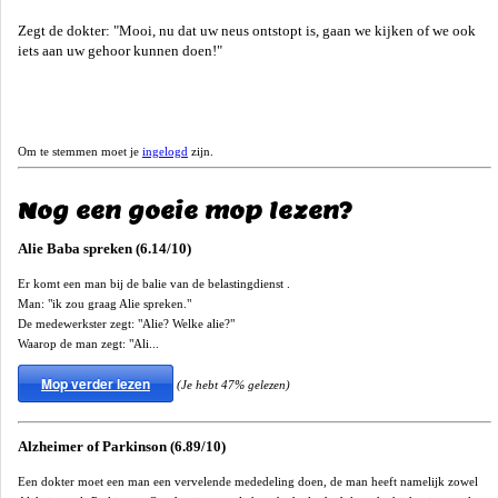
Zegt de dokter: "Mooi, nu dat uw neus ontstopt is, gaan we kijken of we ook
iets aan uw gehoor kunnen doen!"
Om te stemmen moet je
ingelogd
zijn.
Nog een goeie mop lezen?
Alie Baba spreken (6.14/10)
Er komt een man bij de balie van de belastingdienst .
Man: "ik zou graag Alie spreken."
De medewerkster zegt: "Alie? Welke alie?"
Waarop de man zegt: "Ali...
Mop verder lezen
(Je hebt 47% gelezen)
Alzheimer of Parkinson (6.89/10)
Een dokter moet een man een vervelende mededeling doen, de man heeft namelijk zowel