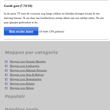
Goede gast (7.74/10)
In de jaren 70' toen de vrouwen nog lange rokken en kleedjes droegen kwam ik een
dancing binnen. Ik zie daar een beeldschoon meisje alleen aan een tafeltje zitten. Na een
paar glaasjes gedronken te he...
Mop verder lezen
(Je hebt 13% gelezen)
Moppen per categorie
Moppen over Domme Blondjes
Moppen over Limburgers
Moppen over Bekende Personen
Moppen over Seks & Bedpret
Moppen over Buitenlanders
Moppen over Relaties
Moppen over Belgen
Populair
Handige tools