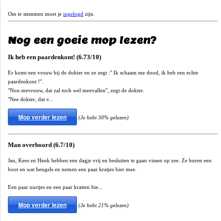
Om te stemmen moet je
ingelogd
zijn.
Nog een goeie mop lezen?
Ik heb een paardenkont! (6.73/10)
Er komt een vrouw bij de dokter en ze zegt :'' Ik schaam me dood, ik heb een echte
paardenkont !''.
''Nou mevrouw, dat zal toch wel meevallen'', zegt de dokter.
"Nee dokter, dat v...
Mop verder lezen
(Je hebt 30% gelezen)
Man overboord (6.7/10)
Jan, Kees en Henk hebben een dagje vrij en besluiten te gaan vissen op zee. Ze huren een
boot en wat hengels en nemen een paar kratjes bier mee.
Een paar uurtjes en een paar kratten bie...
Mop verder lezen
(Je hebt 21% gelezen)