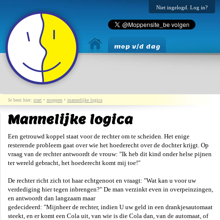
Niet ingelogd. Log in?
mop v/d dag
Je bent hier:
start
•
moppen
•
mannelijke logica
Mannelijke logica
Een getrouwd koppel staat voor de rechter om te scheiden. Het enige
resterende probleem gaat over wie het hoederecht over de dochter krijgt. Op
vraag van de rechter antwoordt de vrouw: "Ik heb dit kind onder helse pijnen
ter wereld gebracht, het hoederecht komt mij toe!"
De rechter richt zich tot haar echtgenoot en vraagt: "Wat kan u voor uw
verdediging hier tegen inbrengen?" De man verzinkt even in overpeinzingen,
en antwoordt dan langzaam maar
gedecideerd: "Mijnheer de rechter, indien U uw geld in een drankjesautomaat
steekt, en er komt een Cola uit, van wie is die Cola dan, van de automaat, of