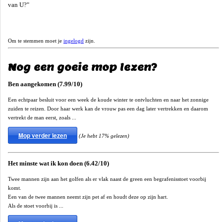
van U?"
Om te stemmen moet je
ingelogd
zijn.
Nog een goeie mop lezen?
Ben aangekomen (7.99/10)
Een echtpaar besluit voor een week de koude winter te ontvluchten en naar het zonnige
zuiden te reizen. Door haar werk kan de vrouw pas een dag later vertrekken en daarom
vertrekt de man eerst, zoals ...
Mop verder lezen
(Je hebt 17% gelezen)
Het minste wat ik kon doen (6.42/10)
Twee mannen zijn aan het golfen als er vlak naast de green een begrafenisstoet voorbij
komt.
Een van de twee mannen neemt zijn pet af en houdt deze op zijn hart.
Als de stoet voorbij is ...