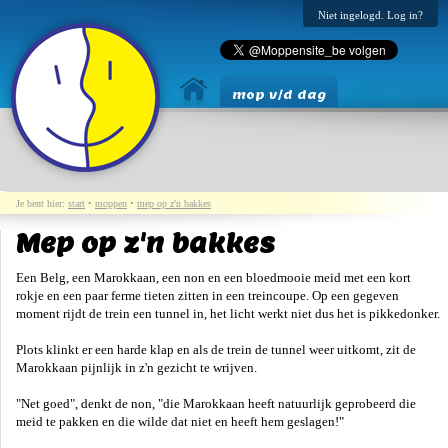
Niet ingelogd. Log in?
mop v/d dag
Je bent hier:
start
•
moppen
•
mep op z'n bakkes
Mep op z'n bakkes
Een Belg, een Marokkaan, een non en een bloedmooie meid met een kort
rokje en een paar ferme tieten zitten in een treincoupe. Op een gegeven
moment rijdt de trein een tunnel in, het licht werkt niet dus het is pikkedonker.
Plots klinkt er een harde klap en als de trein de tunnel weer uitkomt, zit de
Marokkaan pijnlijk in z'n gezicht te wrijven.
"Net goed", denkt de non, "die Marokkaan heeft natuurlijk geprobeerd die
meid te pakken en die wilde dat niet en heeft hem geslagen!"