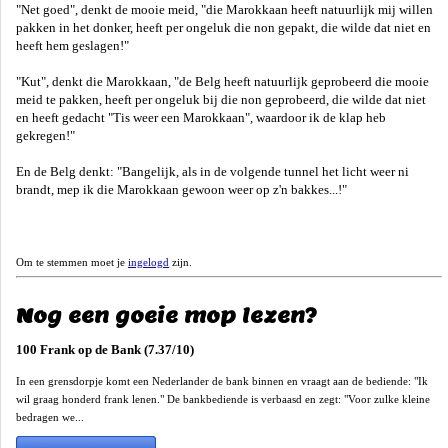
"Net goed", denkt de mooie meid, "die Marokkaan heeft natuurlijk mij willen
pakken in het donker, heeft per ongeluk die non gepakt, die wilde dat niet en
heeft hem geslagen!"
"Kut", denkt die Marokkaan, "de Belg heeft natuurlijk geprobeerd die mooie
meid te pakken, heeft per ongeluk bij die non geprobeerd, die wilde dat niet
en heeft gedacht "Tis weer een Marokkaan", waardoor ik de klap heb
gekregen!"
En de Belg denkt: "Bangelijk, als in de volgende tunnel het licht weer ni
brandt, mep ik die Marokkaan gewoon weer op z'n bakkes...!"
Om te stemmen moet je
ingelogd
zijn.
Nog een goeie mop lezen?
100 Frank op de Bank (7.37/10)
In een grensdorpje komt een Nederlander de bank binnen en vraagt aan de bediende: "Ik
wil graag honderd frank lenen." De bankbediende is verbaasd en zegt: "Voor zulke kleine
bedragen we...