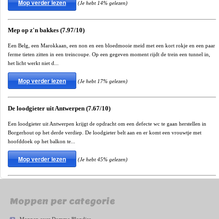
Mop verder lezen
(Je hebt 14% gelezen)
Mep op z'n bakkes (7.97/10)
Een Belg, een Marokkaan, een non en een bloedmooie meid met een kort rokje en een paar
ferme tieten zitten in een treincoupe. Op een gegeven moment rijdt de trein een tunnel in,
het licht werkt niet d...
Mop verder lezen
(Je hebt 17% gelezen)
De loodgieter uit Antwerpen (7.67/10)
Een loodgieter uit Antwerpen krijgt de opdracht om een defecte wc te gaan herstellen in
Borgerhout op het derde verdiep. De loodgieter belt aan en er komt een vrouwtje met
hoofddoek op het balkon te...
Mop verder lezen
(Je hebt 45% gelezen)
Moppen per categorie