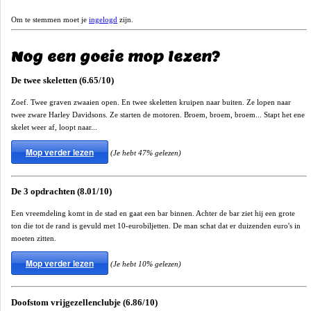
Om te stemmen moet je
ingelogd
zijn.
Nog een goeie mop lezen?
De twee skeletten (6.65/10)
Zoef. Twee graven zwaaien open. En twee skeletten kruipen naar buiten. Ze lopen naar
twee zware Harley Davidsons. Ze starten de motoren. Broem, broem, broem... Stapt het ene
skelet weer af, loopt naar...
Mop verder lezen
(Je hebt 47% gelezen)
De 3 opdrachten (8.01/10)
Een vreemdeling komt in de stad en gaat een bar binnen. Achter de bar ziet hij een grote
ton die tot de rand is gevuld met 10-eurobiljetten. De man schat dat er duizenden euro's in
moeten zitten.
Mop verder lezen
(Je hebt 10% gelezen)
Doofstom vrijgezellenclubje (6.86/10)