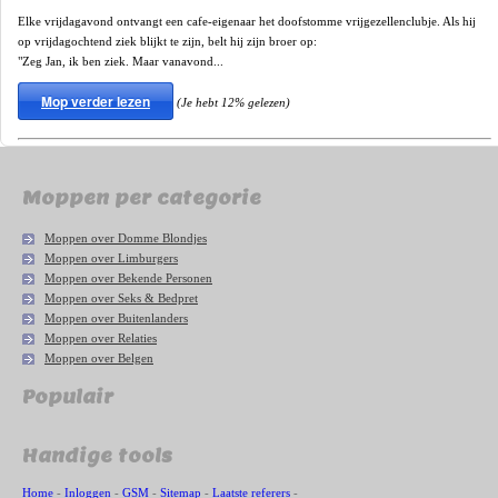
Elke vrijdagavond ontvangt een cafe-eigenaar het doofstomme vrijgezellenclubje. Als hij
op vrijdagochtend ziek blijkt te zijn, belt hij zijn broer op:
"Zeg Jan, ik ben ziek. Maar vanavond...
Mop verder lezen
(Je hebt 12% gelezen)
Moppen per categorie
Moppen over Domme Blondjes
Moppen over Limburgers
Moppen over Bekende Personen
Moppen over Seks & Bedpret
Moppen over Buitenlanders
Moppen over Relaties
Moppen over Belgen
Populair
Handige tools
Home
-
Inloggen
-
GSM
-
Sitemap
-
Laatste referers
-