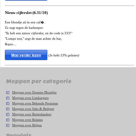
Nieuw cijferslot (6.31/10)
Een blondje zit in een caf�.
Ze zegt tegen de barkeeper:
"Ik heb een nieuw cijferslot, en de code is 333!"
"Lompe trut," zegt de man achter de bar,
&quo...
Mop verder lezen
(Je hebt 53% gelezen)
Moppen per categorie
Moppen over Domme Blondjes
Moppen over Limburgers
Moppen over Bekende Personen
Moppen over Seks & Bedpret
Moppen over Buitenlanders
Moppen over Relaties
Moppen over Belgen
Populair