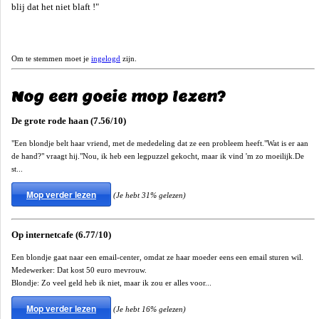
blij dat het niet blaft !"
Om te stemmen moet je
ingelogd
zijn.
Nog een goeie mop lezen?
De grote rode haan (7.56/10)
"Een blondje belt haar vriend, met de mededeling dat ze een probleem heeft."Wat is er aan
de hand?" vraagt hij."Nou, ik heb een legpuzzel gekocht, maar ik vind 'm zo moeilijk.De
st...
Mop verder lezen
(Je hebt 31% gelezen)
Op internetcafe (6.77/10)
Een blondje gaat naar een email-center, omdat ze haar moeder eens een email sturen wil.
Medewerker: Dat kost 50 euro mevrouw.
Blondje: Zo veel geld heb ik niet, maar ik zou er alles voor...
Mop verder lezen
(Je hebt 16% gelezen)