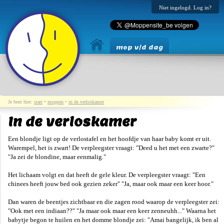
Niet ingelogd. Log in?
mop v/d dag
Je bent hier:
start
•
moppen
•
in de verloskamer
In de verloskamer
Een blondje ligt op de verlostafel en het hoofdje van haar baby komt er uit.
Warempel, het is zwart! De verpleegster vraagt: "Deed u het met een zwarte?"
"Ja zei de blondine, maar eenmalig."
Het lichaam volgt en dat heeft de gele kleur. De verpleegster vraagt: "Een
chinees heeft jouw bed ook gezien zeker" "Ja, maar ook maar een keer hoor."
Dan waren de beentjes zichtbaar en die zagen rood waarop de verpleegster zei:
"Ook met een indiaan??" "Ja maar ook maar een keer zenneuhh..." Waarna het
babytje begon te huilen en het domme blondje zei: "Amai bangelijk, ik ben al