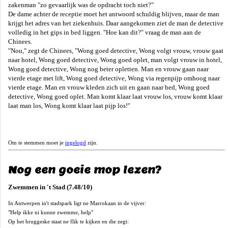
zakenman "zo gevaarlijk was de opdracht toch niet?"
De dame achter de receptie moet het antwoord schuldig blijven, maar de man
krijgt het adres van het ziekenhuis. Daar aangekomen ziet de man de detective
volledig in het gips in bed liggen. "Hoe kan dit?" vraag de man aan de
Chinees.
"Nou," zegt de Chinees, "Wong goed detective, Wong volgt vrouw, vrouw gaat
naar hotel, Wong goed detective, Wong goed oplet, man volgt vrouw in hotel,
Wong goed detective, Wong nog beter opletten. Man en vrouw gaan naar
vierde etage met lift, Wong goed detective, Wong via regenpijp omhoog naar
vierde etage. Man en vrouw kleden zich uit en gaan naar bed, Wong goed
detective, Wong goed oplet. Man komt klaar laat vrouw los, vrouw komt klaar
laat man los, Wong komt klaar laat pijp los!"
Om te stemmen moet je
ingelogd
zijn.
Nog een goeie mop lezen?
Zwemmen in 't Stad (7.48/10)
In Antwerpen in't stadspark ligt ne Marrokaan in de vijver:
"Help ikke ni kunne zwemme, help"
Op het bruggeske staat ne flik te kijken en die zegt: