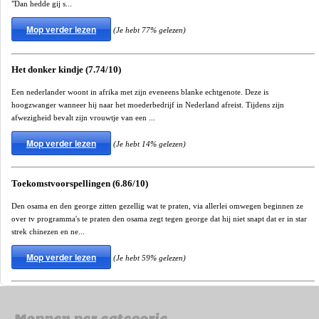
"Dan hedde gij s...
Mop verder lezen
(Je hebt 77% gelezen)
Het donker kindje (7.74/10)
Een nederlander woont in afrika met zijn eveneens blanke echtgenote. Deze is
hoogzwanger wanneer hij naar het moederbedrijf in Nederland afreist. Tijdens zijn
afwezigheid bevalt zijn vrouwtje van een ...
Mop verder lezen
(Je hebt 14% gelezen)
Toekomstvoorspellingen (6.86/10)
Den osama en den george zitten gezellig wat te praten, via allerlei omwegen beginnen ze
over tv programma's te praten den osama zegt tegen george dat hij niet snapt dat er in star
strek chinezen en ne...
Mop verder lezen
(Je hebt 59% gelezen)