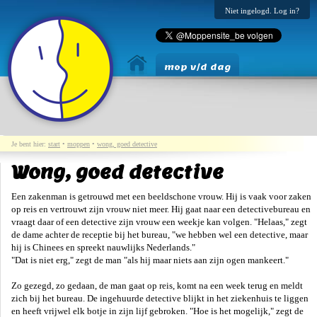
Niet ingelogd. Log in?
mop v/d dag
Je bent hier:
start
•
moppen
•
wong, goed detective
Wong, goed detective
Een zakenman is getrouwd met een beeldschone vrouw. Hij is vaak voor zaken
op reis en vertrouwt zijn vrouw niet meer. Hij gaat naar een detectivebureau en
vraagt daar of een detective zijn vrouw een weekje kan volgen. "Helaas," zegt
de dame achter de receptie bij het bureau, "we hebben wel een detective, maar
hij is Chinees en spreekt nauwlijks Nederlands."
"Dat is niet erg," zegt de man "als hij maar niets aan zijn ogen mankeert."
Zo gezegd, zo gedaan, de man gaat op reis, komt na een week terug en meldt
zich bij het bureau. De ingehuurde detective blijkt in het ziekenhuis te liggen
en heeft vrijwel elk botje in zijn lijf gebroken. "Hoe is het mogelijk," zegt de