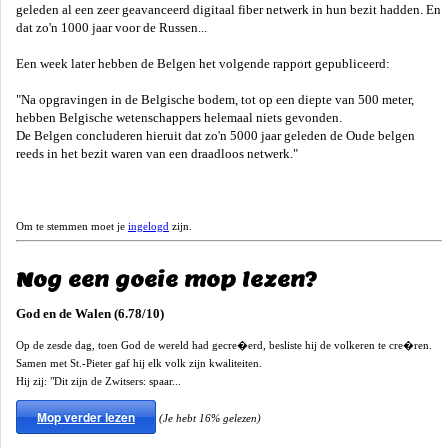
geleden al een zeer geavanceerd digitaal fiber netwerk in hun bezit hadden. En
dat zo'n 1000 jaar voor de Russen...
Een week later hebben de Belgen het volgende rapport gepubliceerd:
"Na opgravingen in de Belgische bodem, tot op een diepte van 500 meter,
hebben Belgische wetenschappers helemaal niets gevonden.
De Belgen concluderen hieruit dat zo'n 5000 jaar geleden de Oude belgen
reeds in het bezit waren van een draadloos netwerk."
Om te stemmen moet je
ingelogd
zijn.
Nog een goeie mop lezen?
God en de Walen (6.78/10)
Op de zesde dag, toen God de wereld had gecre�erd, besliste hij de volkeren te cre�ren.
Samen met St.-Pieter gaf hij elk volk zijn kwaliteiten.
Hij zij: "Dit zijn de Zwitsers: spaar...
Mop verder lezen
(Je hebt 16% gelezen)