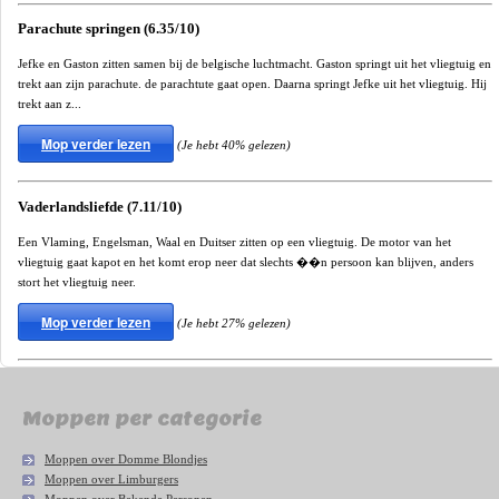
Parachute springen (6.35/10)
Jefke en Gaston zitten samen bij de belgische luchtmacht. Gaston springt uit het vliegtuig en
trekt aan zijn parachute. de parachtute gaat open. Daarna springt Jefke uit het vliegtuig. Hij
trekt aan z...
Mop verder lezen
(Je hebt 40% gelezen)
Vaderlandsliefde (7.11/10)
Een Vlaming, Engelsman, Waal en Duitser zitten op een vliegtuig. De motor van het
vliegtuig gaat kapot en het komt erop neer dat slechts ��n persoon kan blijven, anders
stort het vliegtuig neer.
Mop verder lezen
(Je hebt 27% gelezen)
Moppen per categorie
Moppen over Domme Blondjes
Moppen over Limburgers