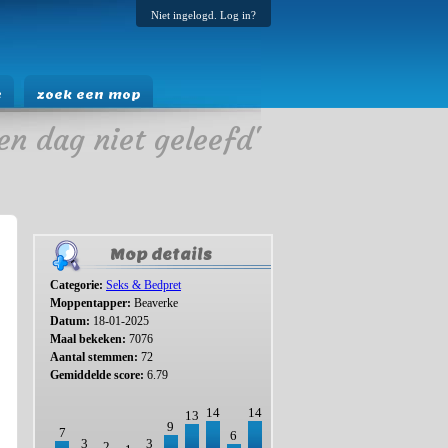
Niet ingelogd. Log in?
e
zoek een mop
en dag niet geleefd'
Mop details
Categorie:
Seks & Bedpret
Moppentapper:
Beaverke
Datum:
18-01-2025
Maal bekeken:
7076
Aantal stemmen:
72
Gemiddelde score:
6.79
14
14
13
9
7
6
3
3
2