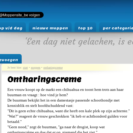
p v/d dag
nieuwe moppen
top 50
per categori
'Een dag niet gelachen, is e
evoegen
Je bent hier:
start
•
moppen
•
ontharingscreme
Ontharingscreme
Een vrouw koopt op de markt een chihuahua en toont hem trots aan haar
buurman en vraagt : hoe vind je hem?
De buurman bekijkt het in een damestasje passende schoothondje met
kennisblik en stelt hoofdschuddend vast:
"Dit is geen echte chihuahua, want die heeft een kale plek op zijn achterste."
"Wat?" reageert de vrouw geschrokken "ik heb er achthonderd gulden voor
betaald."
"Geen nood," zegt de buurman, "ga naar de drogist, koop wat
ontharingscrème en doe dat er op, niemand die het ziet."