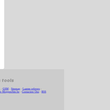
 tools
n
-
GSM
-
Sitemap
-
Laatste referers
-
r MoppenSite.be
-
Contacteer Ons
-
RSS