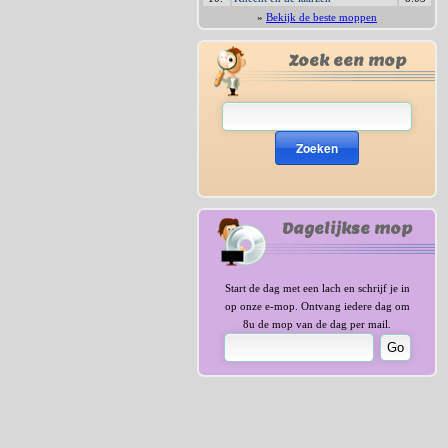
»
Bekijk de beste moppen
Zoek een mop
Zoeken
Dagelijkse mop
Start de dag met een lach en schrijf je in
op onze e-mop. Ontvang iedere dag om
8u de mop van de dag per mail.