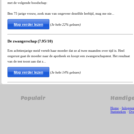
met de volgende boodschap:
Ben 75 jarige vrouw, zoek man van ongeveer dezelfde leeftijd, mag me nie...
Mop verder lezen
(Je hebt 22% gelezen)
De zwangerschap (7.95/10)
Een achttienjarige meid vertelt haar moeder dat ze al twee maanden over tijd is. Heel
ongerust gaat de moeder naar de apotheek en koopt een zwangerschapstest. Het resultaat
van de test toont aan dat z...
Mop verder lezen
(Je hebt 14% gelezen)
Populair
Handige
Home
-
Inlogge
Statistieken
-
Ove