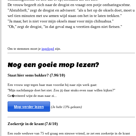
De vrouw begeeft zich naar de drogist en vraagt een potje ontharingscrème.
"Alstublieft," zegt de drogist en adviseert: "als u het op de oksels doet, moet u
wel tien minuten met uw armen wijd staan om het in te laten trekken."
"Ja maar, het is niet voor mijn oksels maar voor mijn chihuahua."
"Oh," zegt de drogist, "in dat geval mag u veertien dagen niet fietsen."
Om te stemmen moet je
ingelogd
zijn.
Nog een goeie mop lezen?
Staat hier soms bakker? (7.96/10)
Een vrouw zegt tegen haar man voordat hij naar zijn werk gaat:
"Mijn nachtlampje doet het niet. Zou jij daar straks even naar willen kijken?"
Ge�rriteerd wijst de man naar zi...
Mop verder lezen
(Je hebt 13% gelezen)
Zoekertje in de krant (7.6/10)
Een oude weduwe van 75 wil graag een nieuwe vriend, ze zet een zoekertje in de krant