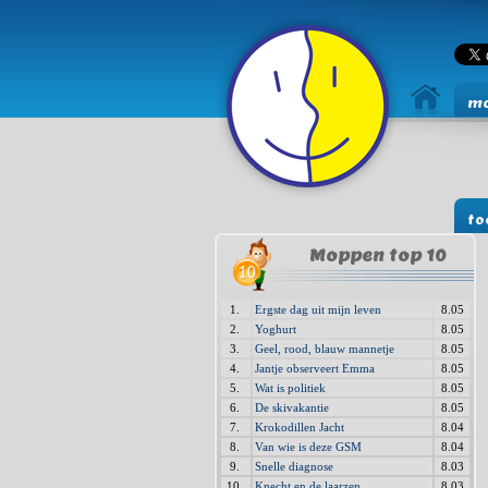
mo
to
Moppen top 10
1.
Ergste dag uit mijn leven
8.05
2.
Yoghurt
8.05
3.
Geel, rood, blauw mannetje
8.05
4.
Jantje observeert Emma
8.05
5.
Wat is politiek
8.05
6.
De skivakantie
8.05
7.
Krokodillen Jacht
8.04
8.
Van wie is deze GSM
8.04
9.
Snelle diagnose
8.03
10.
Knecht en de laarzen
8.03