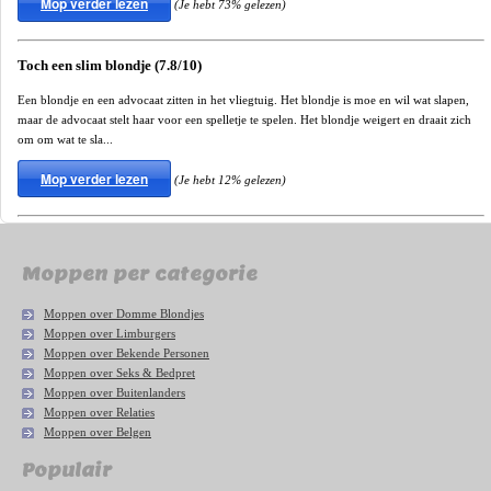
Mop verder lezen
(Je hebt 73% gelezen)
Toch een slim blondje (7.8/10)
Een blondje en een advocaat zitten in het vliegtuig. Het blondje is moe en wil wat slapen,
maar de advocaat stelt haar voor een spelletje te spelen. Het blondje weigert en draait zich
om om wat te sla...
Mop verder lezen
(Je hebt 12% gelezen)
Moppen per categorie
Moppen over Domme Blondjes
Moppen over Limburgers
Moppen over Bekende Personen
Moppen over Seks & Bedpret
Moppen over Buitenlanders
Moppen over Relaties
Moppen over Belgen
Populair