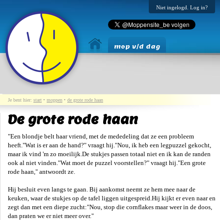
Niet ingelogd. Log in?
mop v/d dag
Je bent hier:
start
•
moppen
•
de grote rode haan
De grote rode haan
"Een blondje belt haar vriend, met de mededeling dat ze een probleem
heeft."Wat is er aan de hand?" vraagt hij."Nou, ik heb een legpuzzel gekocht,
maar ik vind 'm zo moeilijk.De stukjes passen totaal niet en ik kan de randen
ook al niet vinden."Wat moet de puzzel voorstellen?" vraagt hij."Een grote
rode haan," antwoordt ze.
Hij besluit even langs te gaan. Bij aankomst neemt ze hem mee naar de
keuken, waar de stukjes op de tafel liggen uitgespreid.Hij kijkt er even naar en
zegt dan met een diepe zucht:"Nou, stop die cornflakes maar weer in de doos,
dan praten we er niet meer over."