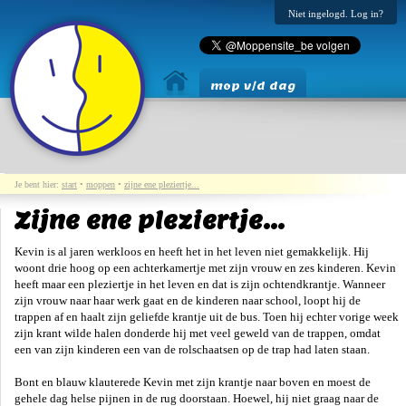
Niet ingelogd. Log in?
mop v/d dag
Je bent hier:
start
•
moppen
•
zijne ene pleziertje...
Zijne ene pleziertje...
Kevin is al jaren werkloos en heeft het in het leven niet gemakkelijk. Hij
woont drie hoog op een achterkamertje met zijn vrouw en zes kinderen. Kevin
heeft maar een pleziertje in het leven en dat is zijn ochtendkrantje. Wanneer
zijn vrouw naar haar werk gaat en de kinderen naar school, loopt hij de
trappen af en haalt zijn geliefde krantje uit de bus. Toen hij echter vorige week
zijn krant wilde halen donderde hij met veel geweld van de trappen, omdat
een van zijn kinderen een van de rolschaatsen op de trap had laten staan.
Bont en blauw klauterede Kevin met zijn krantje naar boven en moest de
gehele dag helse pijnen in de rug doorstaan. Hoewel, hij niet graag naar de