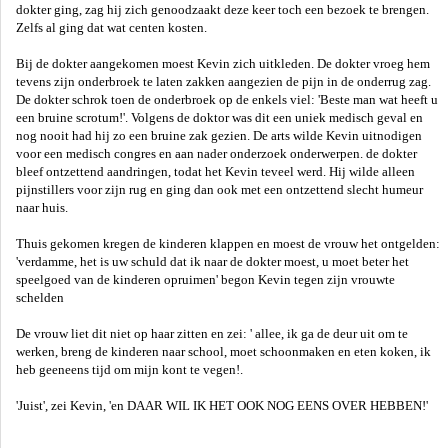
dokter ging, zag hij zich genoodzaakt deze keer toch een bezoek te brengen.
Zelfs al ging dat wat centen kosten.
Bij de dokter aangekomen moest Kevin zich uitkleden. De dokter vroeg hem
tevens zijn onderbroek te laten zakken aangezien de pijn in de onderrug zag.
De dokter schrok toen de onderbroek op de enkels viel: 'Beste man wat heeft u
een bruine scrotum!'. Volgens de doktor was dit een uniek medisch geval en
nog nooit had hij zo een bruine zak gezien. De arts wilde Kevin uitnodigen
voor een medisch congres en aan nader onderzoek onderwerpen. de dokter
bleef ontzettend aandringen, todat het Kevin teveel werd. Hij wilde alleen
pijnstillers voor zijn rug en ging dan ook met een ontzettend slecht humeur
naar huis.
Thuis gekomen kregen de kinderen klappen en moest de vrouw het ontgelden:
'verdamme, het is uw schuld dat ik naar de dokter moest, u moet beter het
speelgoed van de kinderen opruimen' begon Kevin tegen zijn vrouwte
schelden
De vrouw liet dit niet op haar zitten en zei: ' allee, ik ga de deur uit om te
werken, breng de kinderen naar school, moet schoonmaken en eten koken, ik
heb geeneens tijd om mijn kont te vegen!.
'Juist', zei Kevin, 'en DAAR WIL IK HET OOK NOG EENS OVER HEBBEN!'