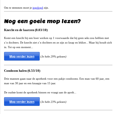
Om te stemmen moet je
ingelogd
zijn.
Nog een goeie mop lezen?
Knecht en de laarzen (8.03/10)
Komt een knecht bij een boer werken op 1 voorwaarde dat hij geen seks zou hebben met
z`n dochters. De knecht ziet z`n dochters en ze zijn zo knap en lekker... Maar hij houdt zich
in. Tot op een moment...
Mop verder lezen
(Je hebt 29% gelezen)
Condoom halen (6.53/10)
Drie mannen gaan naar de apotheek voor een pakje condooms. Een man van 60 jaar, een
man van 30 jaar en een knaapje van 15 jaar.
De oudste komt de apotheek binnen en vraagt aan de apoth...
Mop verder lezen
(Je hebt 23% gelezen)