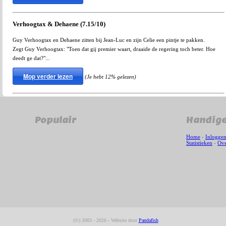
Verhoogtax & Dehaene (7.15/10)
Guy Verhoogtax en Dehaene zitten bij Jean-Luc en zijn Celie een pintje te pakken.
Zegt Guy Verhoogtax: "Toen dat gij premier waart, draaide de regering toch beter. Hoe
deedt ge dat?"...
Mop verder lezen
(Je hebt 12% gelezen)
Populair
Handige
Home
-
Inlogge
Statistieken
-
Ove
(©) 2003 - 2026 - Website door
Pandafish