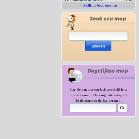
»
Bekijk de beste moppen
Zoek een mop
Zoeken
Dagelijkse mop
Start de dag met een lach en schrijf je in
op onze e-mop. Ontvang iedere dag om
8u de mop van de dag per mail.