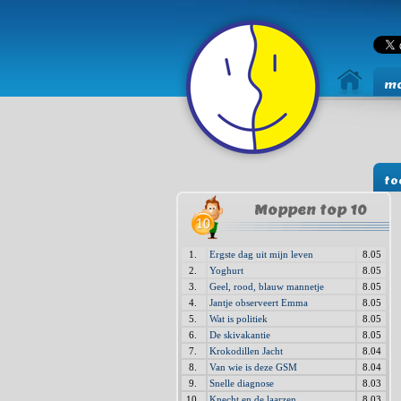
mo
to
Moppen top 10
1.
Ergste dag uit mijn leven
8.05
2.
Yoghurt
8.05
3.
Geel, rood, blauw mannetje
8.05
4.
Jantje observeert Emma
8.05
5.
Wat is politiek
8.05
6.
De skivakantie
8.05
7.
Krokodillen Jacht
8.04
8.
Van wie is deze GSM
8.04
9.
Snelle diagnose
8.03
10.
Knecht en de laarzen
8.03