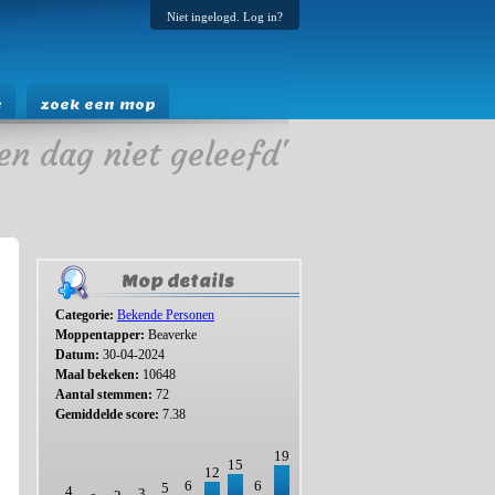
Niet ingelogd. Log in?
e
zoek een mop
en dag niet geleefd'
Mop details
Categorie:
Bekende Personen
Moppentapper:
Beaverke
Datum:
30-04-2024
Maal bekeken:
10648
Aantal stemmen:
72
Gemiddelde score:
7.38
19
15
12
6
6
5
4
3