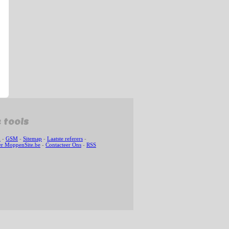
 tools
n
-
GSM
-
Sitemap
-
Laatste referers
-
r MoppenSite.be
-
Contacteer Ons
-
RSS