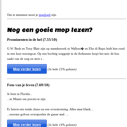
Om te stemmen moet je
ingelogd
zijn.
Nog een goeie mop lezen?
Prominenten in de hel (7.55/10)
G.W. Bush en Tony Blair zijn op staatsbezoek in Walloni� en Elio di Rupo leidt hen rond
in een luxe touringcar. Op een bochtig weggetje in de Ardennen loopt het mis: de bus
raakt van de weg en stort t...
Mop verder lezen
(Je hebt 15% gelezen)
Foto van je leven (7.69/10)
Je bent in Florida...
...in Miami om precies te zijn.
Er heerst een totale chaos na een overstroming. Alles staat blank...
...enorme golven overspoelen de ganse stad. ...
Mop verder lezen
(Je hebt 14% gelezen)