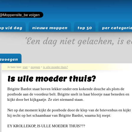
p v/d dag
nieuwe moppen
top 50
per categori
'Een dag niet gelachen, is e
evoegen
Je bent hier:
start
•
moppen
•
is ulle moeder thuis?
Is ulle moeder thuis?
Brigitte Bardot staat boven lekker onder een kokende douche als plots de
postbode aan de voordeur belt. Brigitte snelt in haar blootje naar beneden en
kijkt door het kijkgaatje. Ze ziet niemand staan.
Net op dat moment kijkt de postbode door de klep van de brievenbus en kijkt
hij recht op het schaamhaar van Brigitte Bardot, waarna hij roept:
EY KROLLEKOP, IS ULLE MOEDER THUIS???