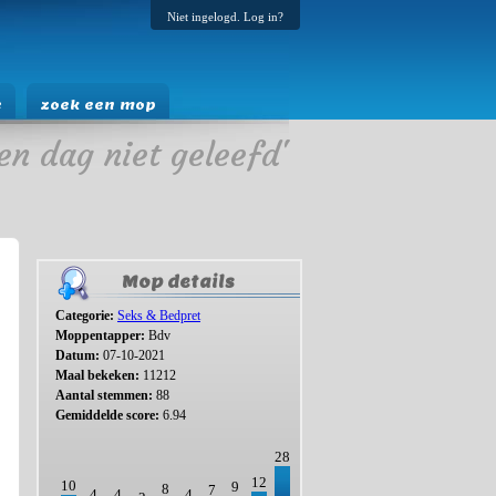
Niet ingelogd. Log in?
e
zoek een mop
en dag niet geleefd'
Mop details
Categorie:
Seks & Bedpret
Moppentapper:
Bdv
Datum:
07-10-2021
Maal bekeken:
11212
Aantal stemmen:
88
Gemiddelde score:
6.94
28
12
10
9
8
7
4
4
4