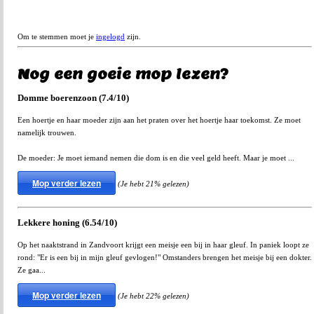
Om te stemmen moet je
ingelogd
zijn.
Nog een goeie mop lezen?
Domme boerenzoon (7.4/10)
Een hoertje en haar moeder zijn aan het praten over het hoertje haar toekomst. Ze moet
namelijk trouwen.
De moeder: Je moet iemand nemen die dom is en die veel geld heeft. Maar je moet ...
Mop verder lezen
(Je hebt 21% gelezen)
Lekkere honing (6.54/10)
Op het naaktstrand in Zandvoort krijgt een meisje een bij in haar gleuf. In paniek loopt ze
rond: "Er is een bij in mijn gleuf gevlogen!" Omstanders brengen het meisje bij een dokter.
Ze gaa...
Mop verder lezen
(Je hebt 22% gelezen)