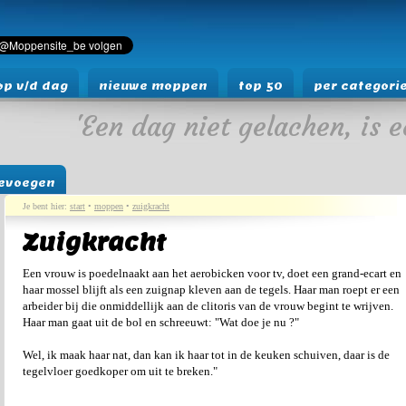
p v/d dag
nieuwe moppen
top 50
per categori
'Een dag niet gelachen, is e
evoegen
Je bent hier:
start
•
moppen
•
zuigkracht
Zuigkracht
Een vrouw is poedelnaakt aan het aerobicken voor tv, doet een grand-ecart en
haar mossel blijft als een zuignap kleven aan de tegels. Haar man roept er een
arbeider bij die onmiddellijk aan de clitoris van de vrouw begint te wrijven.
Haar man gaat uit de bol en schreeuwt: "Wat doe je nu ?"
Wel, ik maak haar nat, dan kan ik haar tot in de keuken schuiven, daar is de
tegelvloer goedkoper om uit te breken."