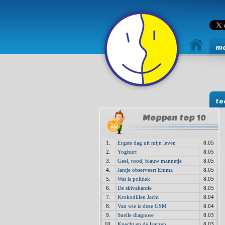
mo
to
Moppen top 10
1.
Ergste dag uit mijn leven
8.05
2.
Yoghurt
8.05
3.
Geel, rood, blauw mannetje
8.05
4.
Jantje observeert Emma
8.05
5.
Wat is politiek
8.05
6.
De skivakantie
8.05
7.
Krokodillen Jacht
8.04
8.
Van wie is deze GSM
8.04
9.
Snelle diagnose
8.03
10.
Knecht en de laarzen
8.03