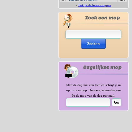
»
Bekijk de beste moppen
Zoek een mop
Zoeken
Dagelijkse mop
Start de dag met een lach en schrijf je in
op onze e-mop. Ontvang iedere dag om
8u de mop van de dag per mail.