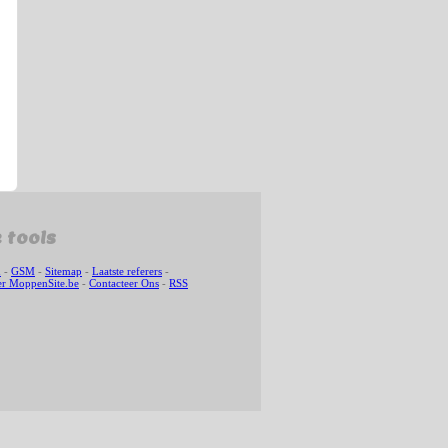
 tools
n
-
GSM
-
Sitemap
-
Laatste referers
-
r MoppenSite.be
-
Contacteer Ons
-
RSS