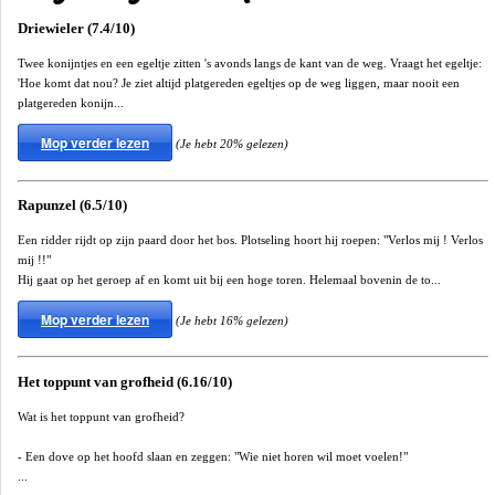
Driewieler (7.4/10)
Twee konijntjes en een egeltje zitten 's avonds langs de kant van de weg. Vraagt het egeltje:
'Hoe komt dat nou? Je ziet altijd platgereden egeltjes op de weg liggen, maar nooit een
platgereden konijn...
Mop verder lezen
(Je hebt 20% gelezen)
Rapunzel (6.5/10)
Een ridder rijdt op zijn paard door het bos. Plotseling hoort hij roepen: "Verlos mij ! Verlos
mij !!"
Hij gaat op het geroep af en komt uit bij een hoge toren. Helemaal bovenin de to...
Mop verder lezen
(Je hebt 16% gelezen)
Het toppunt van grofheid (6.16/10)
Wat is het toppunt van grofheid?
- Een dove op het hoofd slaan en zeggen: "Wie niet horen wil moet voelen!"
...