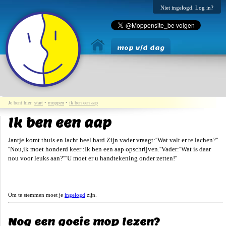
Niet ingelogd. Log in?
mop v/d dag
Je bent hier:
start
•
moppen
•
ik ben een aap
Ik ben een aap
Jantje komt thuis en lacht heel hard.Zijn vader vraagt:''Wat valt er te lachen?''
''Nou,ik moet honderd keer :Ik ben een aap opschrijven.''Vader:''Wat is daar
nou voor leuks aan?''''U moet er u handtekening onder zetten!''
Om te stemmen moet je
ingelogd
zijn.
Nog een goeie mop lezen?