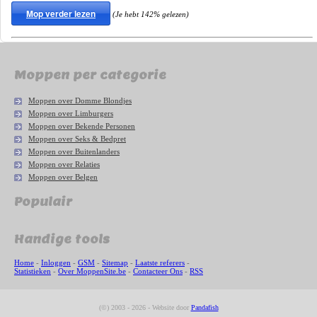
Mop verder lezen
(Je hebt 142% gelezen)
Moppen per categorie
Moppen over Domme Blondjes
Moppen over Limburgers
Moppen over Bekende Personen
Moppen over Seks & Bedpret
Moppen over Buitenlanders
Moppen over Relaties
Moppen over Belgen
Populair
Handige tools
Home
-
Inloggen
-
GSM
-
Sitemap
-
Laatste referers
-
Statistieken
-
Over MoppenSite.be
-
Contacteer Ons
-
RSS
(©) 2003 - 2026 - Website door
Pandafish