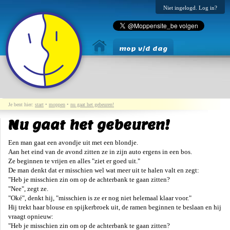
Niet ingelogd. Log in?
mop v/d dag
Je bent hier:
start
•
moppen
•
nu gaat het gebeuren!
Nu gaat het gebeuren!
Een man gaat een avondje uit met een blondje.
Aan het eind van de avond zitten ze in zijn auto ergens in een bos.
Ze beginnen te vrijen en alles "ziet er goed uit."
De man denkt dat er misschien wel wat meer uit te halen valt en zegt:
"Heb je misschien zin om op de achterbank te gaan zitten?
"Nee", zegt ze.
"Oké", denkt hij, "misschien is ze er nog niet helemaal klaar voor."
Hij trekt haar blouse en spijkerbroek uit, de ramen beginnen te beslaan en hij
vraagt opnieuw:
"Heb je misschien zin om op de achterbank te gaan zitten?