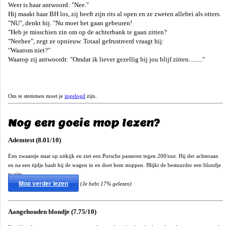
Weer is haar antwoord: "Nee."
Hij maakt haar BH los, zij heeft zijn rits al open en ze zweten allebei als otters.
"NU", denkt hij. "Nu moet het gaan gebeuren!
"Heb je misschien zin om op de achterbank te gaan zitten?
"Neehee", zegt ze opnieuw. Totaal gefrustreerd vraagt hij:
"Waarom niet?"
Waarop zij antwoordt: "Omdat ik liever gezellig bij jou blijf zitten........."
Om te stemmen moet je
ingelogd
zijn.
Nog een goeie mop lezen?
Ademtest (8.01/10)
Een zwaantje staat op uitkijk en ziet een Porsche passeren tegen 200/uur. Hij der achteraan
en na een tijdje haalt hij de wagen in en doet hem stoppen. Blijkt de bestuurder een blondje
te zijn...
Mop verder lezen
(Je hebt 17% gelezen)
Aangehouden blondje (7.75/10)