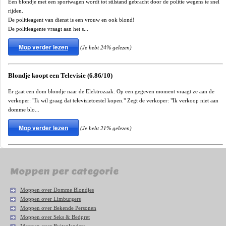
Een blondje met een sportwagen wordt tot stilstand gebracht door de politie wegens te snel
rijden.
De politieagent van dienst is een vrouw en ook blond!
De politieagente vraagt aan het s...
Mop verder lezen
(Je hebt 24% gelezen)
Blondje koopt een Televisie (6.86/10)
Er gaat een dom blondje naar de Elektrozaak. Op een gegeven moment vraagt ze aan de
verkoper: "Ik wil graag dat televisietoestel kopen." Zegt de verkoper: "Ik verkoop niet aan
domme blo...
Mop verder lezen
(Je hebt 21% gelezen)
Moppen per categorie
Moppen over Domme Blondjes
Moppen over Limburgers
Moppen over Bekende Personen
Moppen over Seks & Bedpret