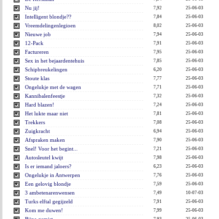
Nu jij!
7,92
25-06-03
Intelligent blondje??
7,84
25-06-03
Vreemdelingenlegioen
8,02
25-06-03
Nieuwe job
7,94
25-06-03
12-Pack
7,91
25-06-03
Factureren
7,95
25-06-03
Sex in het bejaardentehuis
7,85
25-06-03
Schipbreukelingen
6,20
25-06-03
Stoute klas
7,77
25-06-03
Ongelukje met de wagen
7,71
25-06-03
Kannibalenfeestje
7,32
25-06-03
Hard blazen!
7,24
25-06-03
Het lukte maar niet
7,81
25-06-03
Trekkers
7,08
25-06-03
Zuigkracht
6,94
25-06-03
Afspraken maken
7,90
25-06-03
Snel! Voor het begint...
7,21
25-06-03
Autosleutel kwijt
7,98
25-06-03
Is er iemand jaloers?
6,23
25-06-03
Ongelukje in Antwerpen
7,76
25-06-03
Een gelovig blondje
7,59
25-06-03
3 ambetenarenwensen
7,49
10-07-03
Turks elftal gegijzeld
7,91
25-06-03
Kom me duwen!
7,99
25-06-03
7,93
25-06-03