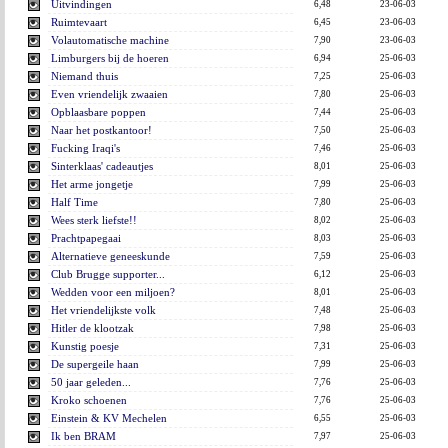
Uitvindingen
6,48
23-06-03
Ruimtevaart
6,45
23-06-03
Volautomatische machine
7,90
23-06-03
Limburgers bij de hoeren
6,94
25-06-03
Niemand thuis
7,25
25-06-03
Even vriendelijk zwaaien
7,80
25-06-03
Opblaasbare poppen
7,44
25-06-03
Naar het postkantoor!
7,50
25-06-03
Fucking Iraqi's
7,46
25-06-03
Sinterklaas' cadeautjes
8,01
25-06-03
Het arme jongetje
7,99
25-06-03
Half Time
7,80
25-06-03
Wees sterk liefste!!
8,02
25-06-03
Prachtpapegaai
8,03
25-06-03
Alternatieve geneeskunde
7,59
25-06-03
Club Brugge supporter...
6,12
25-06-03
Wedden voor een miljoen?
8,01
25-06-03
Het vriendelijkste volk
7,48
25-06-03
Hitler de klootzak
7,98
25-06-03
Kunstig poesje
7,31
25-06-03
De supergeile haan
7,99
25-06-03
50 jaar geleden...
7,76
25-06-03
Kroko schoenen
7,76
25-06-03
Einstein & KV Mechelen
6,55
25-06-03
Ik ben BRAM
7,97
25-06-03