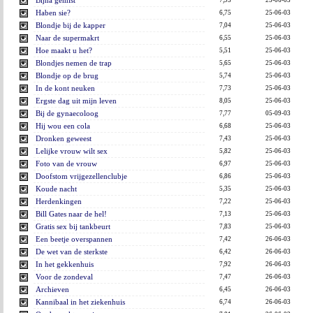
Bijna gemist
Haben sie?
6,75
25-06-03
Blondje bij de kapper
7,04
25-06-03
Naar de supermakrt
6,55
25-06-03
Hoe maakt u het?
5,51
25-06-03
Blondjes nemen de trap
5,65
25-06-03
Blondje op de brug
5,74
25-06-03
In de kont neuken
7,73
25-06-03
Ergste dag uit mijn leven
8,05
25-06-03
Bij de gynaecoloog
7,77
05-09-03
Hij wou een cola
6,68
25-06-03
Dronken geweest
7,43
25-06-03
Lelijke vrouw wilt sex
5,82
25-06-03
Foto van de vrouw
6,97
25-06-03
Doofstom vrijgezellenclubje
6,86
25-06-03
Koude nacht
5,35
25-06-03
Herdenkingen
7,22
25-06-03
Bill Gates naar de hel!
7,13
25-06-03
Gratis sex bij tankbeurt
7,83
25-06-03
Een beetje overspannen
7,42
26-06-03
De wet van de sterkste
6,42
26-06-03
In het gekkenhuis
7,92
26-06-03
Voor de zondeval
7,47
26-06-03
Archieven
6,45
26-06-03
Kannibaal in het ziekenhuis
6,74
26-06-03