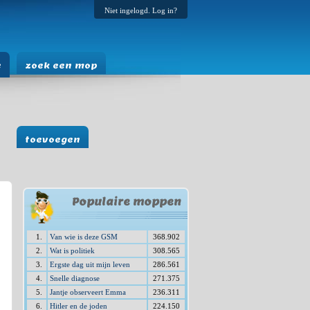
Niet ingelogd. Log in?
e
zoek een mop
toevoegen
Populaire moppen
1.
Van wie is deze GSM
368.902
2.
Wat is politiek
308.565
3.
Ergste dag uit mijn leven
286.561
4.
Snelle diagnose
271.375
5.
Jantje observeert Emma
236.311
6.
Hitler en de joden
224.150