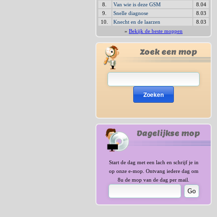
8.
Van wie is deze GSM
8.04
9.
Snelle diagnose
8.03
10.
Knecht en de laarzen
8.03
»
Bekijk de beste moppen
Zoek een mop
Zoeken
Dagelijkse mop
Start de dag met een lach en schrijf je in
op onze e-mop. Ontvang iedere dag om
8u de mop van de dag per mail.