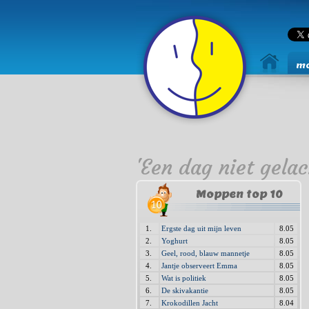
mo
'Een dag niet gelac
Moppen top 10
1.
Ergste dag uit mijn leven
8.05
2.
Yoghurt
8.05
3.
Geel, rood, blauw mannetje
8.05
4.
Jantje observeert Emma
8.05
5.
Wat is politiek
8.05
6.
De skivakantie
8.05
7.
Krokodillen Jacht
8.04