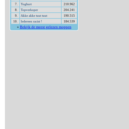
7.
Yoghurt
210.962
8.
Topverkoper
204.241
9.
Akke akke tuut tuut
190.515
10.
Iedereen racist !
184.539
»
Bekijk de meest gelezen moppen