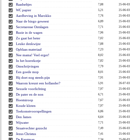
Raadseltjes
7,88
25-06-03
WC papier
5,21
25-06-03
Aardbeving in Marokko
7,76
25-06-03
Naar de bingo geweest
6,89
25-06-03
Secretaresse Ontslagen
7,71
25-06-03
Ruzie in de wagen
7,96
25-06-03
Zo gaat het beter
7,02
25-06-03
Leuke denkwijze
7,88
25-06-03
Opblaas materiaal
7,23
25-06-03
Nee mama! Veel erger!
8,02
25-06-03
In het hoerekotje
7,82
25-06-03
Omschrijvingen
7,79
25-06-03
Een goede mop
8,01
25-06-03
Hij doet nog steeds pijn
7,91
25-06-03
Waarom kreunt een hollander?
5,91
26-07-03
Sexuele voorlichting
7,97
25-06-03
De pater en de non
6,71
25-06-03
Hoestsiroop
7,67
25-06-03
Koude kloten
7,97
25-06-03
Toekomstvoorspellingen
6,86
25-06-03
Den James
6,64
25-06-03
Wijwater
7,71
25-06-03
Straatvechter gezocht
7,49
25-06-03
Jezus Christus
7,41
25-06-03
De Kerstman
7,34
25-06-03