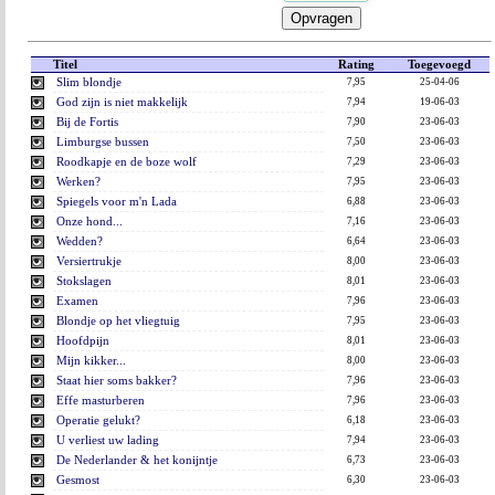
Opvragen
Titel
Rating
Toegevoegd
Slim blondje
7,95
25-04-06
God zijn is niet makkelijk
7,94
19-06-03
Bij de Fortis
7,90
23-06-03
Limburgse bussen
7,50
23-06-03
Roodkapje en de boze wolf
7,29
23-06-03
Werken?
7,95
23-06-03
Spiegels voor m'n Lada
6,88
23-06-03
Onze hond...
7,16
23-06-03
Wedden?
6,64
23-06-03
Versiertrukje
8,00
23-06-03
Stokslagen
8,01
23-06-03
Examen
7,96
23-06-03
Blondje op het vliegtuig
7,95
23-06-03
Hoofdpijn
8,01
23-06-03
Mijn kikker...
8,00
23-06-03
Staat hier soms bakker?
7,96
23-06-03
Effe masturberen
7,96
23-06-03
Operatie gelukt?
6,18
23-06-03
U verliest uw lading
7,94
23-06-03
De Nederlander & het konijntje
6,73
23-06-03
Gesmost
6,30
23-06-03