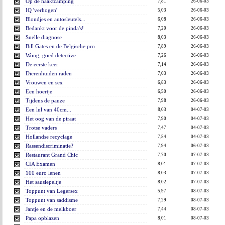
Op de naaktcamping
7,81
26-06-03
IQ 'verhogen'
5,03
26-06-03
Blondjes en autosleutels...
6,08
26-06-03
Bedankt voor de pinda's!
7,20
26-06-03
Snelle diagnose
8,03
26-06-03
Bill Gates en de Belgische pro
7,89
26-06-03
Wong, goed detective
7,26
26-06-03
De eerste keer
7,14
26-06-03
Dierenhuiden raden
7,03
26-06-03
Vrouwen en sex
6,83
26-06-03
Een hoertje
6,50
26-06-03
Tijdens de pauze
7,98
26-06-03
Een lul van 40cm...
8,03
04-07-03
Het oog van de piraat
7,90
04-07-03
Trotse vaders
7,47
04-07-03
Hollandse recyclage
7,54
04-07-03
Rassendiscriminatie?
7,94
06-07-03
Restaurant Grand Chic
7,70
07-07-03
CIA Examen
8,01
07-07-03
100 euro lenen
8,03
07-07-03
Het sauslepeltje
8,02
07-07-03
Toppunt van Legersex
5,97
08-07-03
Toppunt van saddisme
7,29
08-07-03
Jantje en de melkboer
7,44
08-07-03
Papa opblazen
8,01
08-07-03