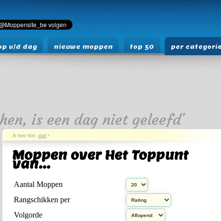
p v/d dag
nieuwe moppen
top 50
per categori
hen, is een dag niet geleefd'
Je bent hier:
start
•
Moppen over Het Toppunt
van...
Aantal Moppen
Rangschikken per
Volgorde