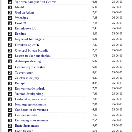
Verloren paragraaf uit Genesis
6,96
25-06-03
Meuh!
5,40
25-06-03
God en Adam
7,62
25-06-03
Woordjes
7,89
26-06-03
Eruit !!!
7,18
25-06-03
Een nieuwe job
7,43
25-06-03
Eendjes
8,00
25-06-03
Negers of limburgers?
5,26
25-06-03
Dronken op caf�
7,81
25-06-03
Overspel bij een blondje
7,11
25-06-03
Lessen trekken uit alcohol
7,79
25-06-03
Antwerpse drieling
6,82
25-06-03
Generatie prostitu�es
6,99
25-06-03
Topverkoper
8,01
25-06-03
Zetelen in de jury
6,81
25-06-03
Betrapt
8,01
25-06-03
Een verkeerde indruk
7,78
25-06-03
Vreemd drinkgedrag
7,93
25-06-03
Gestrand op een eiland
7,99
25-06-03
New Age geneeskunde
7,86
25-06-03
Condoom in de veranda
6,86
25-06-03
Gemene moeder!
7,13
25-06-03
Een vraag voor mannen
7,51
25-06-03
Busje Surinamers
5,43
25-06-03
Lotje trekken
5,76
25-06-03