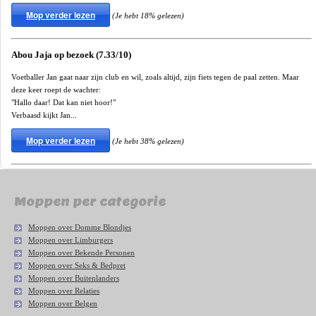
Mop verder lezen
(Je hebt 18% gelezen)
Abou Jaja op bezoek (7.33/10)
Voetballer Jan gaat naar zijn club en wil, zoals altijd, zijn fiets tegen de paal zetten. Maar
deze keer roept de wachter:
"Hallo daar! Dat kan niet hoor!"
Verbaasd kijkt Jan...
Mop verder lezen
(Je hebt 38% gelezen)
Moppen per categorie
Moppen over Domme Blondjes
Moppen over Limburgers
Moppen over Bekende Personen
Moppen over Seks & Bedpret
Moppen over Buitenlanders
Moppen over Relaties
Moppen over Belgen