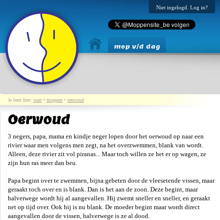
Niet ingelogd. Log in?
mop v/d dag
Je bent hier:
start
•
moppen
•
oerwoud
Oerwoud
3 negers, papa, mama en kindje neger lopen door het oerwoud op naar een
rivier waar men volgens men zegt, na het overzwemmen, blank van wordt.
Alleen, deze rivier zit vol piranas... Maar toch willen ze het er op wagen, ze
zijn hun ras meer dan beu.
Papa begint over te zwemmen, bijna gebeten door de vleesetende vissen, maar
geraakt toch over en is blank. Dan is het aan de zoon. Deze begint, maar
halverwege wordt hij al aangevallen. Hij zwemt sneller en sneller, en geraakt
net op tijd over. Ook hij is nu blank. De moeder begint maar wordt direct
aangevallen door de vissen, halverwege is ze al dood.