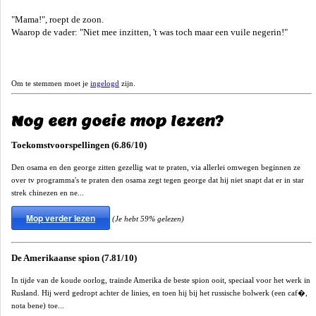
"Mama!", roept de zoon.
Waarop de vader: "Niet mee inzitten, 't was toch maar een vuile negerin!"
Om te stemmen moet je
ingelogd
zijn.
Nog een goeie mop lezen?
Toekomstvoorspellingen (6.86/10)
Den osama en den george zitten gezellig wat te praten, via allerlei omwegen beginnen ze
over tv programma's te praten den osama zegt tegen george dat hij niet snapt dat er in star
strek chinezen en ne...
Mop verder lezen
(Je hebt 59% gelezen)
De Amerikaanse spion (7.81/10)
In tijde van de koude oorlog, trainde Amerika de beste spion ooit, speciaal voor het werk in
Rusland. Hij werd gedropt achter de linies, en toen hij bij het russische bolwerk (een caf�,
nota bene) toe...