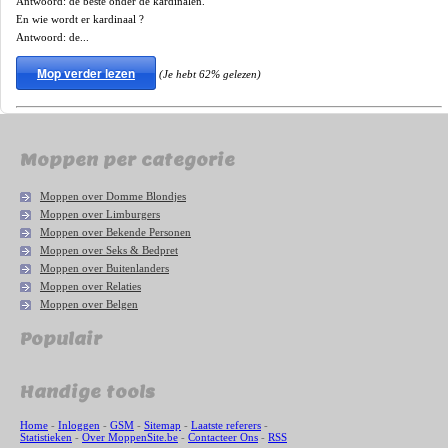
Antwoord: de beste onder de kardinalen.
En wie wordt er kardinaal ?
Antwoord: de...
Mop verder lezen
(Je hebt 62% gelezen)
Moppen per categorie
Moppen over Domme Blondjes
Moppen over Limburgers
Moppen over Bekende Personen
Moppen over Seks & Bedpret
Moppen over Buitenlanders
Moppen over Relaties
Moppen over Belgen
Populair
Handige tools
Home
-
Inloggen
-
GSM
-
Sitemap
-
Laatste referers
-
Statistieken
-
Over MoppenSite.be
-
Contacteer Ons
-
RSS