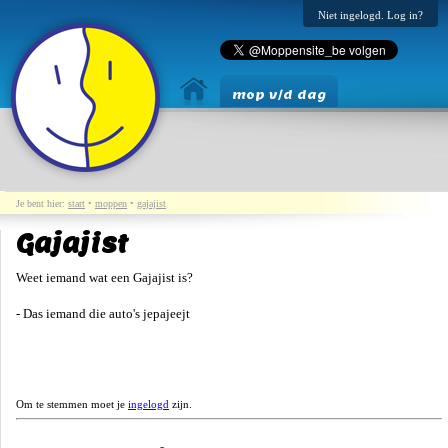
Niet ingelogd. Log in?
mop v/d dag
Je bent hier:
start
•
moppen
•
gajajist
Gajajist
Weet iemand wat een Gajajist is?
- Das iemand die auto's jepajeejt
Om te stemmen moet je
ingelogd
zijn.