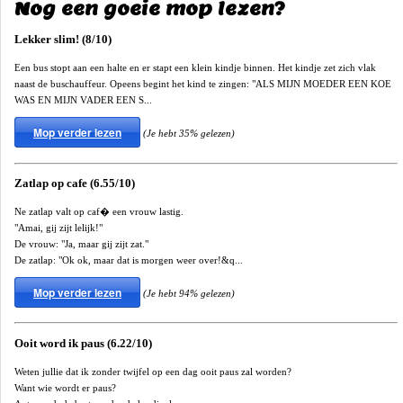
Nog een goeie mop lezen?
Lekker slim! (8/10)
Een bus stopt aan een halte en er stapt een klein kindje binnen. Het kindje zet zich vlak
naast de buschauffeur. Opeens begint het kind te zingen: "ALS MIJN MOEDER EEN KOE
WAS EN MIJN VADER EEN S...
Mop verder lezen
(Je hebt 35% gelezen)
Zatlap op cafe (6.55/10)
Ne zatlap valt op caf� een vrouw lastig.
"Amai, gij zijt lelijk!"
De vrouw: "Ja, maar gij zijt zat."
De zatlap: "Ok ok, maar dat is morgen weer over!&q...
Mop verder lezen
(Je hebt 94% gelezen)
Ooit word ik paus (6.22/10)
Weten jullie dat ik zonder twijfel op een dag ooit paus zal worden?
Want wie wordt er paus?