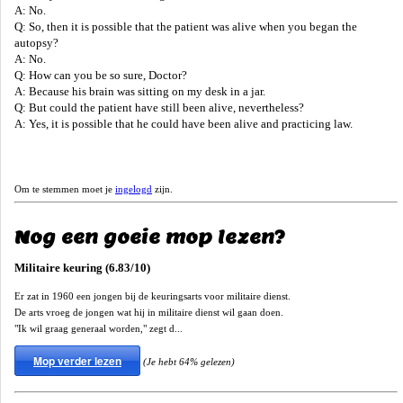
A: No.
Q: So, then it is possible that the patient was alive when you began the
autopsy?
A: No.
Q: How can you be so sure, Doctor?
A: Because his brain was sitting on my desk in a jar.
Q: But could the patient have still been alive, nevertheless?
A: Yes, it is possible that he could have been alive and practicing law.
Om te stemmen moet je
ingelogd
zijn.
Nog een goeie mop lezen?
Militaire keuring (6.83/10)
Er zat in 1960 een jongen bij de keuringsarts voor militaire dienst.
De arts vroeg de jongen wat hij in militaire dienst wil gaan doen.
"Ik wil graag generaal worden," zegt d...
Mop verder lezen
(Je hebt 64% gelezen)