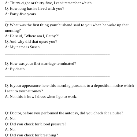
A: Thirty-eight or thirty-five, I can't remember which.
Q: How long has he lived with you?
A: Forty-five years.
_________________________________________________
Q: What was the first thing your husband said to you when he woke up that
morning?
A: He said, "Where am I, Cathy?"
Q: And why did that upset you?
A: My name is Susan.
_________________________________________________
Q: How was your first marriage terminated?
A: By death.
_________________________________________________
Q: Is your appearance here this morning pursuant to a deposition notice which
I sent to your attorney?
A: No, this is how I dress when I go to work.
_________________________________________________
Q: Doctor, before you performed the autopsy, did you check for a pulse?
A: No.
Q: Did you check for blood pressure?
A: No.
Q: Did you check for breathing?