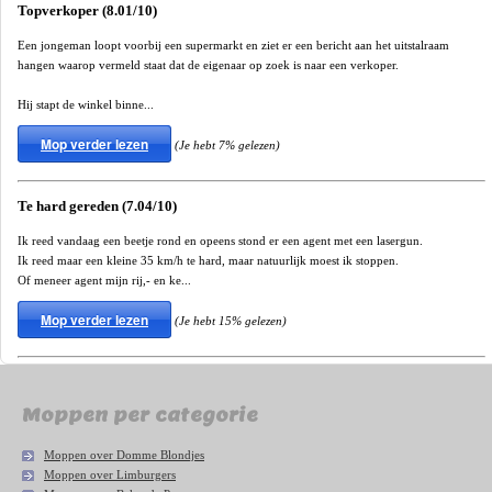
Topverkoper (8.01/10)
Een jongeman loopt voorbij een supermarkt en ziet er een bericht aan het uitstalraam
hangen waarop vermeld staat dat de eigenaar op zoek is naar een verkoper.
Hij stapt de winkel binne...
Mop verder lezen
(Je hebt 7% gelezen)
Te hard gereden (7.04/10)
Ik reed vandaag een beetje rond en opeens stond er een agent met een lasergun.
Ik reed maar een kleine 35 km/h te hard, maar natuurlijk moest ik stoppen.
Of meneer agent mijn rij,- en ke...
Mop verder lezen
(Je hebt 15% gelezen)
Moppen per categorie
Moppen over Domme Blondjes
Moppen over Limburgers