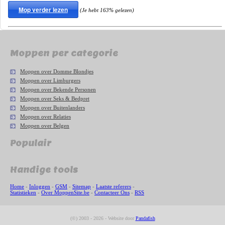
Mop verder lezen
(Je hebt 163% gelezen)
Moppen per categorie
Moppen over Domme Blondjes
Moppen over Limburgers
Moppen over Bekende Personen
Moppen over Seks & Bedpret
Moppen over Buitenlanders
Moppen over Relaties
Moppen over Belgen
Populair
Handige tools
Home
-
Inloggen
-
GSM
-
Sitemap
-
Laatste referers
-
Statistieken
-
Over MoppenSite.be
-
Contacteer Ons
-
RSS
(©) 2003 - 2026 - Website door
Pandafish