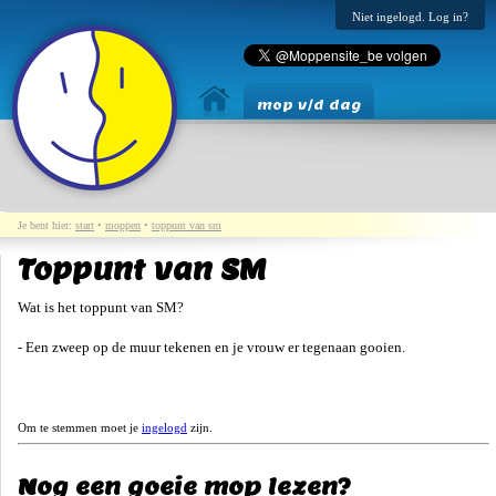
Niet ingelogd. Log in?
mop v/d dag
Je bent hier:
start
•
moppen
•
toppunt van sm
Toppunt van SM
Wat is het toppunt van SM?
- Een zweep op de muur tekenen en je vrouw er tegenaan gooien.
Om te stemmen moet je
ingelogd
zijn.
Nog een goeie mop lezen?