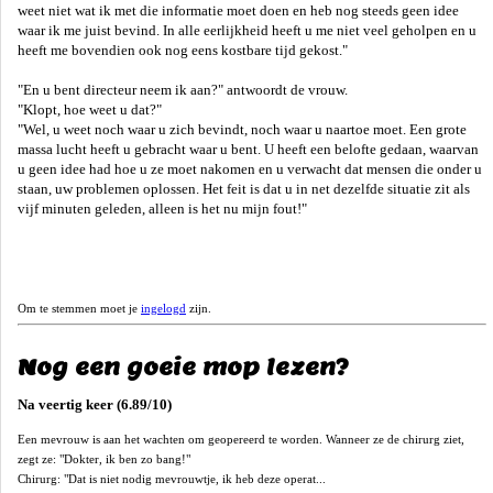
weet niet wat ik met die informatie moet doen en heb nog steeds geen idee
waar ik me juist bevind. In alle eerlijkheid heeft u me niet veel geholpen en u
heeft me bovendien ook nog eens kostbare tijd gekost."
"En u bent directeur neem ik aan?" antwoordt de vrouw.
"Klopt, hoe weet u dat?"
"Wel, u weet noch waar u zich bevindt, noch waar u naartoe moet. Een grote
massa lucht heeft u gebracht waar u bent. U heeft een belofte gedaan, waarvan
u geen idee had hoe u ze moet nakomen en u verwacht dat mensen die onder u
staan, uw problemen oplossen. Het feit is dat u in net dezelfde situatie zit als
vijf minuten geleden, alleen is het nu mijn fout!"
Om te stemmen moet je
ingelogd
zijn.
Nog een goeie mop lezen?
Na veertig keer (6.89/10)
Een mevrouw is aan het wachten om geopereerd te worden. Wanneer ze de chirurg ziet,
zegt ze: "Dokter, ik ben zo bang!"
Chirurg: "Dat is niet nodig mevrouwtje, ik heb deze operat...