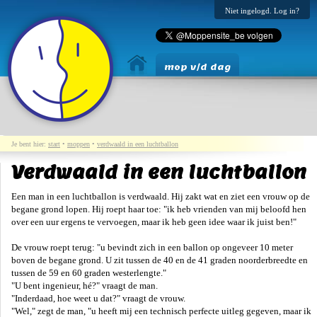
Niet ingelogd. Log in?
mop v/d dag
Je bent hier:
start
•
moppen
•
verdwaald in een luchtballon
Verdwaald in een luchtballon
Een man in een luchtballon is verdwaald. Hij zakt wat en ziet een vrouw op de
begane grond lopen. Hij roept haar toe: "ik heb vrienden van mij beloofd hen
over een uur ergens te vervoegen, maar ik heb geen idee waar ik juist ben!"
De vrouw roept terug: "u bevindt zich in een ballon op ongeveer 10 meter
boven de begane grond. U zit tussen de 40 en de 41 graden noorderbreedte en
tussen de 59 en 60 graden westerlengte."
"U bent ingenieur, hé?" vraagt de man.
"Inderdaad, hoe weet u dat?" vraagt de vrouw.
"Wel," zegt de man, "u heeft mij een technisch perfecte uitleg gegeven, maar ik