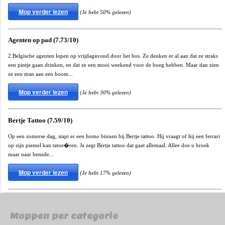
Mop verder lezen
(Je hebt 50% gelezen)
Agenten op pad (7.73/10)
2 Belgische agenten lopen op vrijdagavond door het bos. Ze denken er al aan dat ze straks
een pintje gaan drinken, en dat ze een mooi weekend voor de boeg hebben. Maar dan zien
ze een man aan een boom...
Mop verder lezen
(Je hebt 30% gelezen)
Bertje Tattoo (7.59/10)
Op een zomerse dag, stapt er een homo binnen bij Bertje tattoo. Hij vraagt of hij een ferrari
op zijn piemel kan tatoe�ren. Ja zegt Bertje tattoo dat gaat allemaal. Allee doe u broek
maar naar benede...
Mop verder lezen
(Je hebt 17% gelezen)
Moppen per categorie