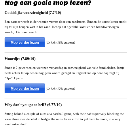
Nog een goeie mop lezen?
Goddelijke voorzienigheid (7.7/10)
Een pastoor wordt in de woestijn verrast door een zandstorm. Binnen de korste keren steekt
hij tot zijn heupen vast in het zand. Net op dat ogenblik komt er een brandweerwagen
voorbij. De brandweerlui...
Mop verder lezen
(Je hebt 18% gelezen)
Woordjes (7.89/10)
Jantje is 2 geworden en viert zijn verjaardag in aanwezigheid van vele familieleden. Jantje
heeft echter tot op heden nog geen woord gezegd en uitgerekend op deze dag zegt hij
"Opa". Opa is ...
Mop verder lezen
(Je hebt 12% gelezen)
Why don't you go to hell? (6.77/10)
Sitting behind a couple of nuns at a baseball game, with their habits partially blocking the
view, three men decided to badger the nuns. In an effort to get them to move, in a very
loud voice, the fi...