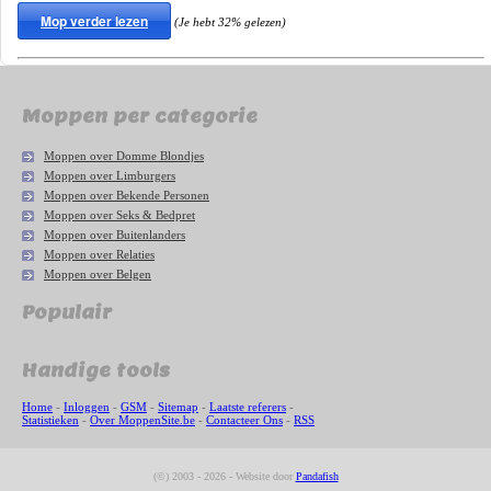
Mop verder lezen
(Je hebt 32% gelezen)
Moppen per categorie
Moppen over Domme Blondjes
Moppen over Limburgers
Moppen over Bekende Personen
Moppen over Seks & Bedpret
Moppen over Buitenlanders
Moppen over Relaties
Moppen over Belgen
Populair
Handige tools
Home
-
Inloggen
-
GSM
-
Sitemap
-
Laatste referers
-
Statistieken
-
Over MoppenSite.be
-
Contacteer Ons
-
RSS
(©) 2003 - 2026 - Website door
Pandafish