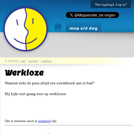
Niet ingelogd. Log in?
mop v/d dag
Je bent hier:
start
•
moppen
•
werkloze
Werkloze
Waarom trekt de paus altijd een zwembroek aan in bad?
Hij kijkt niet graag neer op werklozen.
Om te stemmen moet je
ingelogd
zijn.