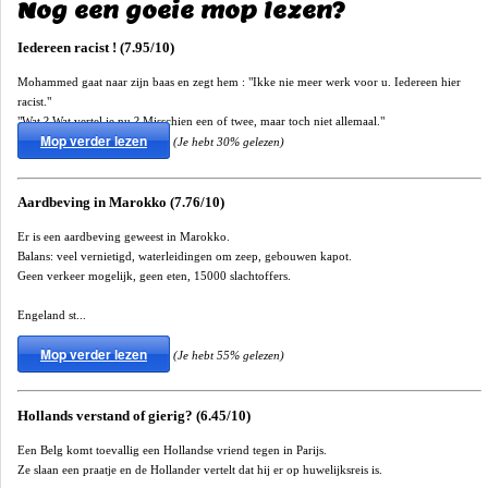
Nog een goeie mop lezen?
Iedereen racist ! (7.95/10)
Mohammed gaat naar zijn baas en zegt hem : "Ikke nie meer werk voor u. Iedereen hier
racist."
"Wat ? Wat vertel je nu ? Misschien een of twee, maar toch niet allemaal."
Mop verder lezen
(Je hebt 30% gelezen)
Aardbeving in Marokko (7.76/10)
Er is een aardbeving geweest in Marokko.
Balans: veel vernietigd, waterleidingen om zeep, gebouwen kapot.
Geen verkeer mogelijk, geen eten, 15000 slachtoffers.
Engeland st...
Mop verder lezen
(Je hebt 55% gelezen)
Hollands verstand of gierig? (6.45/10)
Een Belg komt toevallig een Hollandse vriend tegen in Parijs.
Ze slaan een praatje en de Hollander vertelt dat hij er op huwelijksreis is.