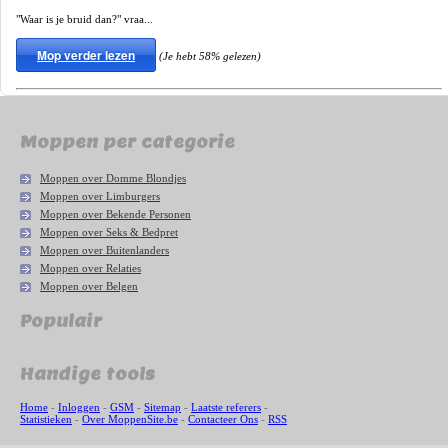
"Waar is je bruid dan?" vraa...
Mop verder lezen
(Je hebt 58% gelezen)
Moppen per categorie
Moppen over Domme Blondjes
Moppen over Limburgers
Moppen over Bekende Personen
Moppen over Seks & Bedpret
Moppen over Buitenlanders
Moppen over Relaties
Moppen over Belgen
Populair
Handige tools
Home
-
Inloggen
-
GSM
-
Sitemap
-
Laatste referers
-
Statistieken
-
Over MoppenSite.be
-
Contacteer Ons
-
RSS