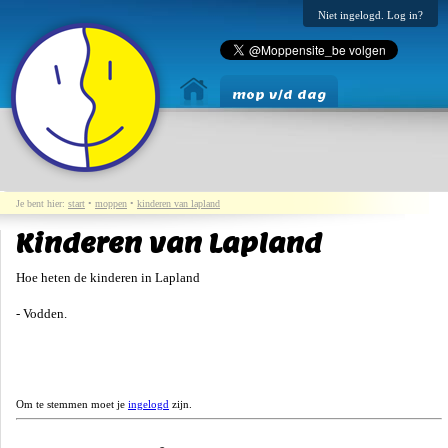
Niet ingelogd. Log in?
mop v/d dag
Je bent hier:
start
•
moppen
•
kinderen van lapland
Kinderen van Lapland
Hoe heten de kinderen in Lapland
- Vodden.
Om te stemmen moet je
ingelogd
zijn.