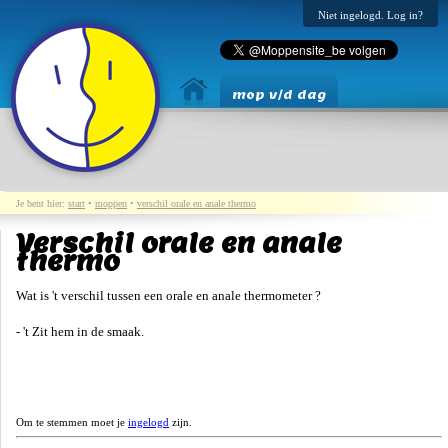
Niet ingelogd. Log in?
mop v/d dag
Je bent hier:
start
•
moppen
•
verschil orale en anale thermo
Verschil orale en anale
thermo
Wat is 't verschil tussen een orale en anale thermometer ?
- 't Zit hem in de smaak.
Om te stemmen moet je
ingelogd
zijn.