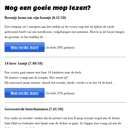
Nog een goeie mop lezen?
Boontje komt om zijn loontje (6.11/10)
Een echtpaar zit 's morgens aan het ontbijt en de vrouw zegt dat zij tijdens de nacht
gedroomd heeft van een kerstboom, volgehangen met penissen. Boven in de boom hingen
de grootste, in het midden de ...
Mop verder lezen
(Je hebt 28% gelezen)
14 keer Jantje (7.48/10)
Een vrouw gaat samen met haar 14 kinderen naar de kerk.
De pastoor vraagt aan de jongste: Hoe noem jij?
Hij antwoord jantje meneer. alsook het tweede, derde ,vierde t.e.m het 14 de kind ...
Mop verder lezen
(Je hebt 32% gelezen)
Geroosterde boterhammen (7.41/10)
Een vader en moeder vinden dat de piemel van hun 8-jarig zoontje nogal aan de kleine
kant blijft en besluiten met Jantje naar de dokter te gaan. Ze leggen hun vraag uit aan de