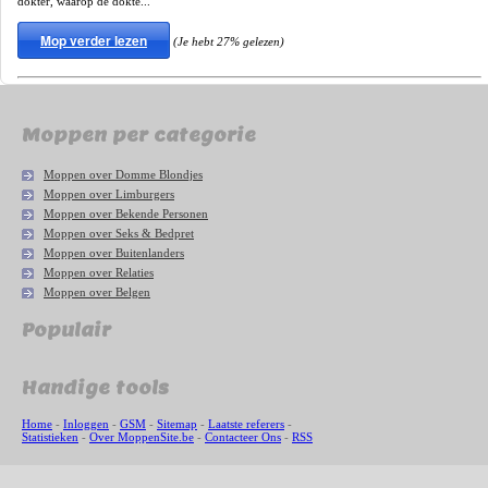
dokter, waarop de dokte...
Mop verder lezen
(Je hebt 27% gelezen)
Moppen per categorie
Moppen over Domme Blondjes
Moppen over Limburgers
Moppen over Bekende Personen
Moppen over Seks & Bedpret
Moppen over Buitenlanders
Moppen over Relaties
Moppen over Belgen
Populair
Handige tools
Home
-
Inloggen
-
GSM
-
Sitemap
-
Laatste referers
-
Statistieken
-
Over MoppenSite.be
-
Contacteer Ons
-
RSS